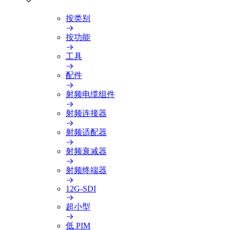
按类别
按功能
工具
配件
射频电缆组件
射频连接器
射频适配器
射频衰减器
射频终端器
12G-SDI
超小型
低 PIM