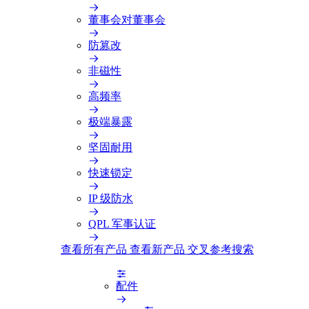
董事会对董事会
防篡改
非磁性
高频率
极端暴露
坚固耐用
快速锁定
IP 级防水
QPL 军事认证
查看所有产品
查看新产品
交叉参考搜索
配件