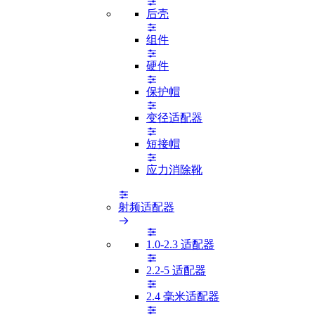
后壳
组件
硬件
保护帽
变径适配器
短接帽
应力消除靴
射频适配器
1.0-2.3 适配器
2.2-5 适配器
2.4 毫米适配器