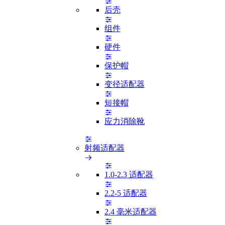
后壳
组件
硬件
保护帽
变径适配器
短接帽
应力消除靴
射频适配器
1.0-2.3 适配器
2.2-5 适配器
2.4 毫米适配器