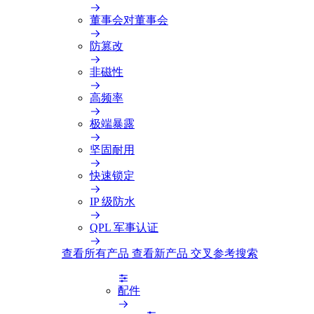
董事会对董事会
防篡改
非磁性
高频率
极端暴露
坚固耐用
快速锁定
IP 级防水
QPL 军事认证
查看所有产品
查看新产品
交叉参考搜索
配件