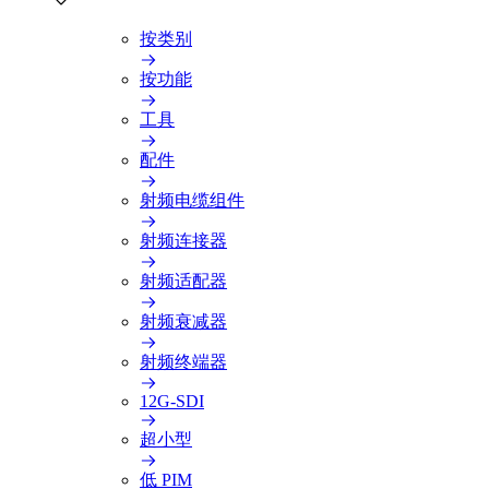
按类别
按功能
工具
配件
射频电缆组件
射频连接器
射频适配器
射频衰减器
射频终端器
12G-SDI
超小型
低 PIM