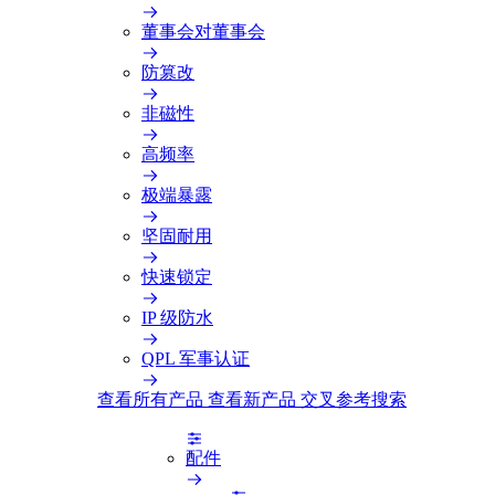
董事会对董事会
防篡改
非磁性
高频率
极端暴露
坚固耐用
快速锁定
IP 级防水
QPL 军事认证
查看所有产品
查看新产品
交叉参考搜索
配件