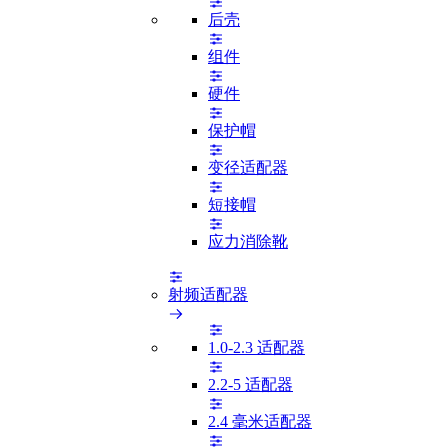
后壳
组件
硬件
保护帽
变径适配器
短接帽
应力消除靴
射频适配器
1.0-2.3 适配器
2.2-5 适配器
2.4 毫米适配器