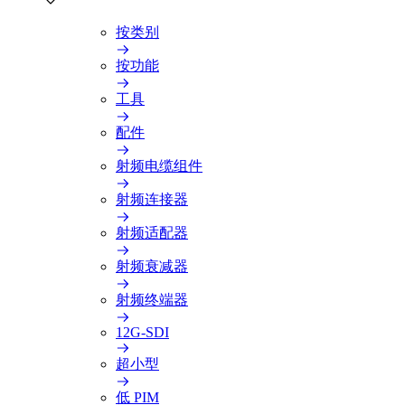
按类别
按功能
工具
配件
射频电缆组件
射频连接器
射频适配器
射频衰减器
射频终端器
12G-SDI
超小型
低 PIM