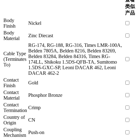
类似
产品
Body
Nickel
Finish
Body
Zinc Diecast
Material
RG-174, RG-188, RG-316, Times LMR-100A,
Belden 7805A, Belden 8216, Belden 83269,
Cable Type
Belden 83284, Belden 84316, Times RG-
(Terminates
174LL, Shikoku 1.5DS-QFB-TA, Sumitomo
To)
1.5DS-GXC-SP, Leoni DACAR 462, Leoni
DACAR 462-2
Contact
Gold
Finish
Contact
Phosphor Bronze
Material
Contact
Crimp
Termination
Country of
CN
Origin
Coupling
Push-on
Mechanism