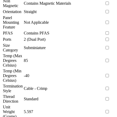
Non
Contains Magnetic Materials
Magnetic
Orientation
Straight
Panel
Mounting
Not Applicable
Feature
PFAS
Contains PFAS
Ports
2 (Dual Port)
Size
Subminiature
Category
Temp (Max
Degrees
85
Celsius)
Temp (Min
Degrees
-40
Celsius)
Termination
Cable - Crimp
Style
Thread
Standard
Direction
Unit
Weight
5.597
(Grams)