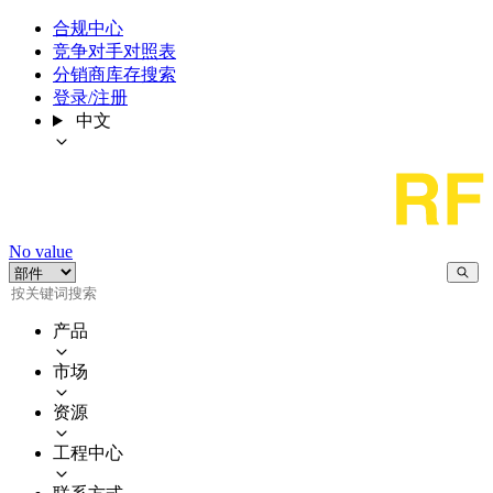
合规中心
竞争对手对照表
分销商库存搜索
登录/注册
中文
No value
产品
市场
资源
工程中心