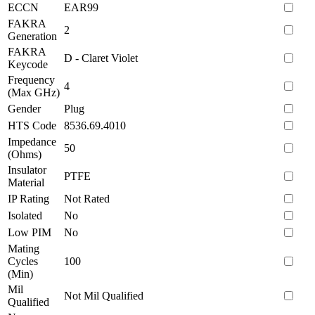
ECCN
EAR99
FAKRA
2
Generation
FAKRA
D - Claret Violet
Keycode
Frequency
4
(Max GHz)
Gender
Plug
HTS Code
8536.69.4010
Impedance
50
(Ohms)
Insulator
PTFE
Material
IP Rating
Not Rated
Isolated
No
Low PIM
No
Mating
Cycles
100
(Min)
Mil
Not Mil Qualified
Qualified