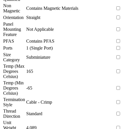
Non
Contains Magnetic Materials
Magnetic
Orientation
Straight
Panel
Mounting
Not Applicable
Feature
PFAS
Contains PFAS
Ports
1 (Single Port)
Size
Subminiature
Category
Temp (Max
Degrees
165
Celsius)
Temp (Min
Degrees
-65
Celsius)
Termination
Cable - Crimp
Style
Thread
Standard
Direction
Unit
Weight
4.089