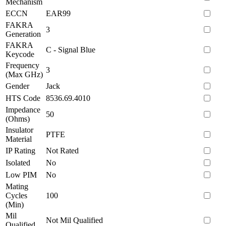
Mechanism
ECCN
EAR99
FAKRA
3
Generation
FAKRA
C - Signal Blue
Keycode
Frequency
3
(Max GHz)
Gender
Jack
HTS Code
8536.69.4010
Impedance
50
(Ohms)
Insulator
PTFE
Material
IP Rating
Not Rated
Isolated
No
Low PIM
No
Mating
Cycles
100
(Min)
Mil
Not Mil Qualified
Qualified