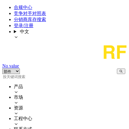
合规中心
竞争对手对照表
分销商库存搜索
登录/注册
中文
No value
产品
市场
资源
工程中心