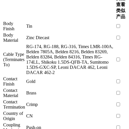
查看
类似
产品
Body
Tin
Finish
Body
Zinc Diecast
Material
RG-174, RG-188, RG-316, Times LMR-100A,
Belden 7805A, Belden 8216, Belden 83269,
Cable Type
Belden 83284, Belden 84316, Times RG-
(Terminates
174LL, Shikoku 1.5DS-QFB-TA, Sumitomo
To)
1.5DS-GXC-SP, Leoni DACAR 462, Leoni
DACAR 462-2
Contact
Gold
Finish
Contact
Brass
Material
Contact
Crimp
Termination
Country of
CN
Origin
Coupling
Push-on