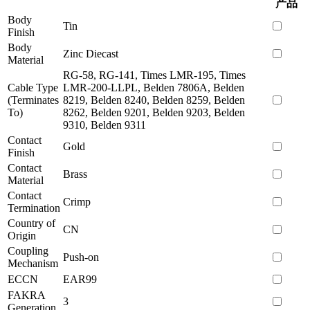
产品
Body
Tin
Finish
Body
Zinc Diecast
Material
RG-58, RG-141, Times LMR-195, Times
Cable Type
LMR-200-LLPL, Belden 7806A, Belden
(Terminates
8219, Belden 8240, Belden 8259, Belden
To)
8262, Belden 9201, Belden 9203, Belden
9310, Belden 9311
Contact
Gold
Finish
Contact
Brass
Material
Contact
Crimp
Termination
Country of
CN
Origin
Coupling
Push-on
Mechanism
ECCN
EAR99
FAKRA
3
Generation