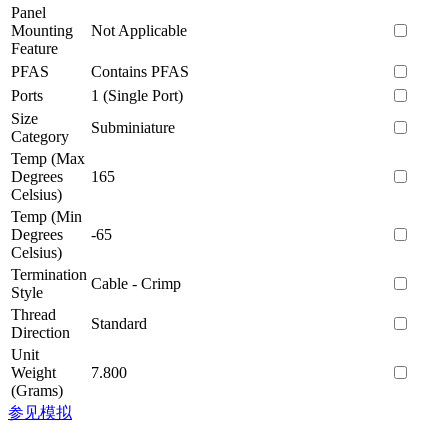
Panel
Mounting
Not Applicable
Feature
PFAS
Contains PFAS
Ports
1 (Single Port)
Size
Subminiature
Category
Temp (Max
Degrees
165
Celsius)
Temp (Min
Degrees
-65
Celsius)
Termination
Cable - Crimp
Style
Thread
Standard
Direction
Unit
Weight
7.800
(Grams)
参见模拟