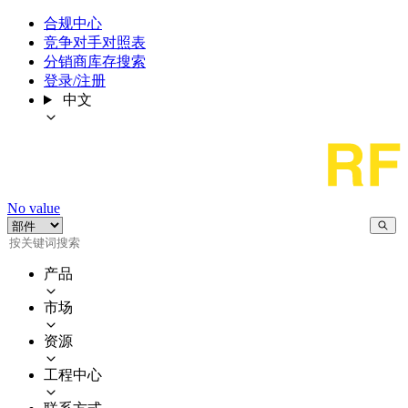
合规中心
竞争对手对照表
分销商库存搜索
登录/注册
中文
No value
产品
市场
资源
工程中心