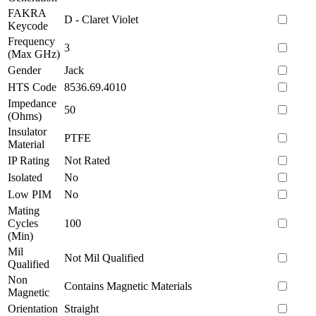
FAKRA
D - Claret Violet
Keycode
Frequency
3
(Max GHz)
Gender
Jack
HTS Code
8536.69.4010
Impedance
50
(Ohms)
Insulator
PTFE
Material
IP Rating
Not Rated
Isolated
No
Low PIM
No
Mating
Cycles
100
(Min)
Mil
Not Mil Qualified
Qualified
Non
Contains Magnetic Materials
Magnetic
Orientation
Straight