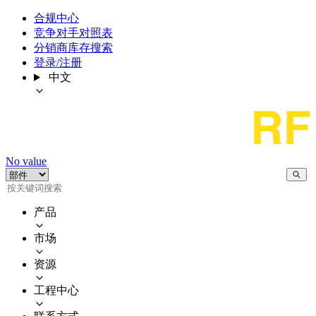
合规中心
竞争对手对照表
分销商库存搜索
登录/注册
中文
No value
产品
市场
资源
工程中心