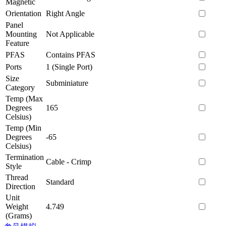
Magnetic
Orientation
Right Angle
Panel
Mounting
Not Applicable
Feature
PFAS
Contains PFAS
Ports
1 (Single Port)
Size
Subminiature
Category
Temp (Max
Degrees
165
Celsius)
Temp (Min
Degrees
-65
Celsius)
Termination
Cable - Crimp
Style
Thread
Standard
Direction
Unit
Weight
4.749
(Grams)