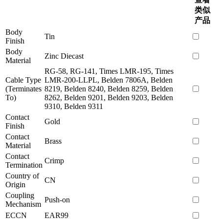
类似
产品
Body
Tin
Finish
Body
Zinc Diecast
Material
RG-58, RG-141, Times LMR-195, Times
Cable Type
LMR-200-LLPL, Belden 7806A, Belden
(Terminates
8219, Belden 8240, Belden 8259, Belden
To)
8262, Belden 9201, Belden 9203, Belden
9310, Belden 9311
Contact
Gold
Finish
Contact
Brass
Material
Contact
Crimp
Termination
Country of
CN
Origin
Coupling
Push-on
Mechanism
ECCN
EAR99