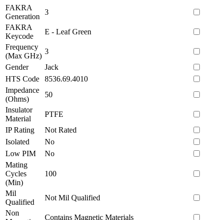
FAKRA
3
Generation
FAKRA
E - Leaf Green
Keycode
Frequency
3
(Max GHz)
Gender
Jack
HTS Code
8536.69.4010
Impedance
50
(Ohms)
Insulator
PTFE
Material
IP Rating
Not Rated
Isolated
No
Low PIM
No
Mating
Cycles
100
(Min)
Mil
Not Mil Qualified
Qualified
Non
Contains Magnetic Materials