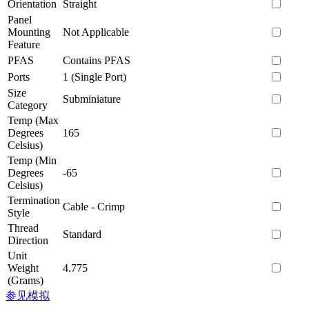
Orientation
Straight
Panel
Mounting
Not Applicable
Feature
PFAS
Contains PFAS
Ports
1 (Single Port)
Size
Subminiature
Category
Temp (Max
Degrees
165
Celsius)
Temp (Min
Degrees
-65
Celsius)
Termination
Cable - Crimp
Style
Thread
Standard
Direction
Unit
Weight
4.775
(Grams)
参见模拟