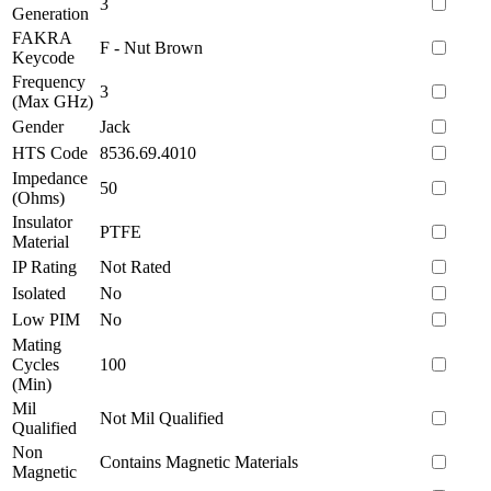
3
Generation
FAKRA
F - Nut Brown
Keycode
Frequency
3
(Max GHz)
Gender
Jack
HTS Code
8536.69.4010
Impedance
50
(Ohms)
Insulator
PTFE
Material
IP Rating
Not Rated
Isolated
No
Low PIM
No
Mating
Cycles
100
(Min)
Mil
Not Mil Qualified
Qualified
Non
Contains Magnetic Materials
Magnetic