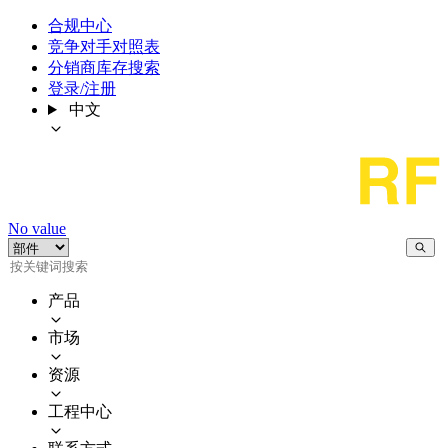
合规中心
竞争对手对照表
分销商库存搜索
登录/注册
中文
No value
产品
市场
资源
工程中心