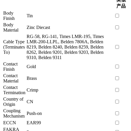
产品
Body
Tin
Finish
Body
Zinc Diecast
Material
RG-58, RG-141, Times LMR-195, Times
Cable Type
LMR-200-LLPL, Belden 7806A, Belden
(Terminates
8219, Belden 8240, Belden 8259, Belden
To)
8262, Belden 9201, Belden 9203, Belden
9310, Belden 9311
Contact
Gold
Finish
Contact
Brass
Material
Contact
Crimp
Termination
Country of
CN
Origin
Coupling
Push-on
Mechanism
ECCN
EAR99
FAKRA