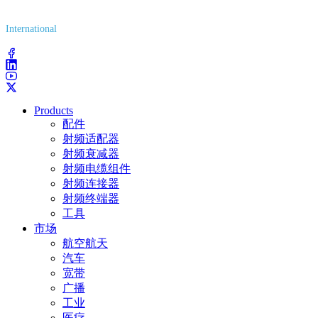
(800) 627-7100
International
(203) 743-9272
Products
配件
射频适配器
射频衰减器
射频电缆组件
射频连接器
射频终端器
工具
市场
航空航天
汽车
宽带
广播
工业
医疗