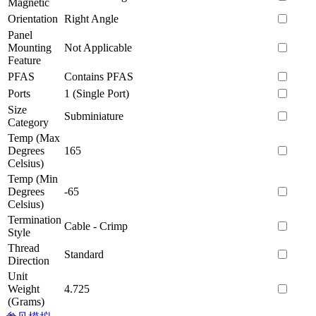
Magnetic
Orientation
Right Angle
Panel
Mounting
Not Applicable
Feature
PFAS
Contains PFAS
Ports
1 (Single Port)
Size
Subminiature
Category
Temp (Max
Degrees
165
Celsius)
Temp (Min
Degrees
-65
Celsius)
Termination
Cable - Crimp
Style
Thread
Standard
Direction
Unit
Weight
4.725
(Grams)