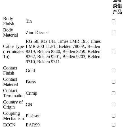
类似
产品
Body
Tin
Finish
Body
Zinc Diecast
Material
RG-58, RG-141, Times LMR-195, Times
Cable Type
LMR-200-LLPL, Belden 7806A, Belden
(Terminates
8219, Belden 8240, Belden 8259, Belden
To)
8262, Belden 9201, Belden 9203, Belden
9310, Belden 9311
Contact
Gold
Finish
Contact
Brass
Material
Contact
Crimp
Termination
Country of
CN
Origin
Coupling
Push-on
Mechanism
ECCN
EAR99