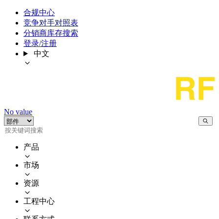
合规中心
竞争对手对照表
分销商库存搜索
登录/注册
中文
No value
产品
市场
资源
工程中心