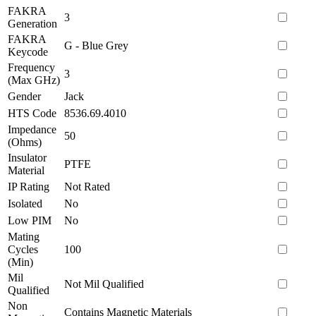
FAKRA
3
Generation
FAKRA
G - Blue Grey
Keycode
Frequency
3
(Max GHz)
Gender
Jack
HTS Code
8536.69.4010
Impedance
50
(Ohms)
Insulator
PTFE
Material
IP Rating
Not Rated
Isolated
No
Low PIM
No
Mating
Cycles
100
(Min)
Mil
Not Mil Qualified
Qualified
Non
Contains Magnetic Materials