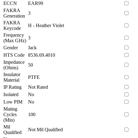
ECCN
EAR99
FAKRA
3
Generation
FAKRA
H - Heather Violet
Keycode
Frequency
3
(Max GHz)
Gender
Jack
HTS Code
8536.69.4010
Impedance
50
(Ohms)
Insulator
PTFE
Material
IP Rating
Not Rated
Isolated
No
Low PIM
No
Mating
Cycles
100
(Min)
Mil
Not Mil Qualified
Qualified