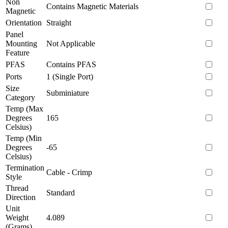
Non
Contains Magnetic Materials
Magnetic
Orientation
Straight
Panel
Mounting
Not Applicable
Feature
PFAS
Contains PFAS
Ports
1 (Single Port)
Size
Subminiature
Category
Temp (Max
Degrees
165
Celsius)
Temp (Min
Degrees
-65
Celsius)
Termination
Cable - Crimp
Style
Thread
Standard
Direction
Unit
Weight
4.089
(Grams)