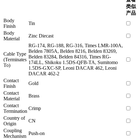
类似
产品
Body
Tin
Finish
Body
Zinc Diecast
Material
RG-174, RG-188, RG-316, Times LMR-100A,
Belden 7805A, Belden 8216, Belden 83269,
Cable Type
Belden 83284, Belden 84316, Times RG-
(Terminates
174LL, Shikoku 1.5DS-QFB-TA, Sumitomo
To)
1.5DS-GXC-SP, Leoni DACAR 462, Leoni
DACAR 462-2
Contact
Gold
Finish
Contact
Brass
Material
Contact
Crimp
Termination
Country of
CN
Origin
Coupling
Push-on
Mechanism