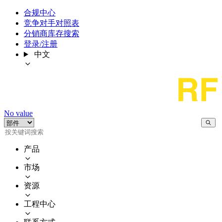
合规中心
竞争对手对照表
分销商库存搜索
登录/注册
中文
No value
产品
市场
资源
工程中心