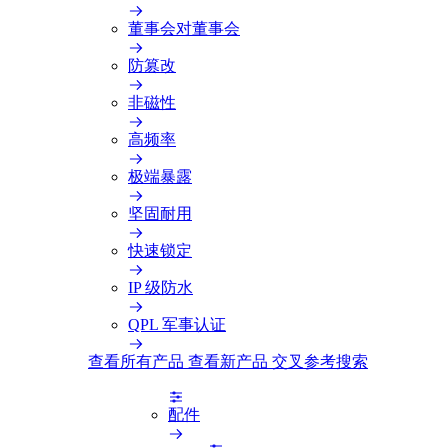
董事会对董事会
防篡改
非磁性
高频率
极端暴露
坚固耐用
快速锁定
IP 级防水
QPL 军事认证
查看所有产品
查看新产品
交叉参考搜索
配件