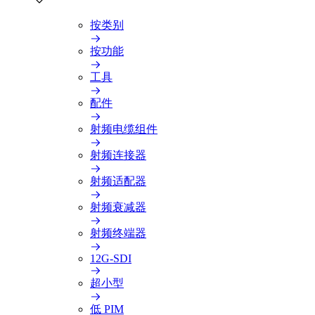
按类别
按功能
工具
配件
射频电缆组件
射频连接器
射频适配器
射频衰减器
射频终端器
12G-SDI
超小型
低 PIM