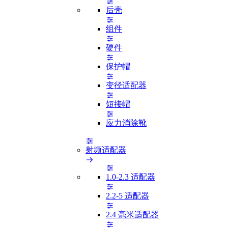
后壳
组件
硬件
保护帽
变径适配器
短接帽
应力消除靴
射频适配器
1.0-2.3 适配器
2.2-5 适配器
2.4 毫米适配器