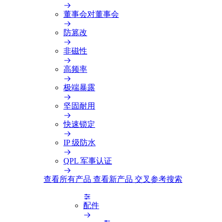
董事会对董事会
防篡改
非磁性
高频率
极端暴露
坚固耐用
快速锁定
IP 级防水
QPL 军事认证
查看所有产品
查看新产品
交叉参考搜索
配件