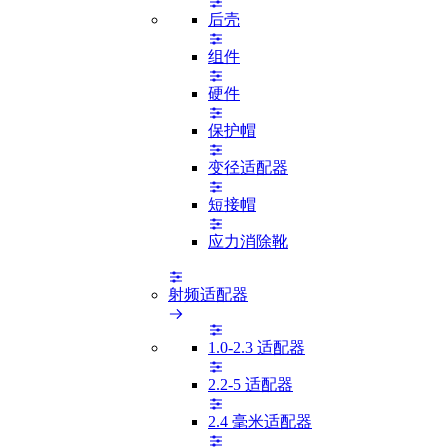
后壳
组件
硬件
保护帽
变径适配器
短接帽
应力消除靴
射频适配器
1.0-2.3 适配器
2.2-5 适配器
2.4 毫米适配器