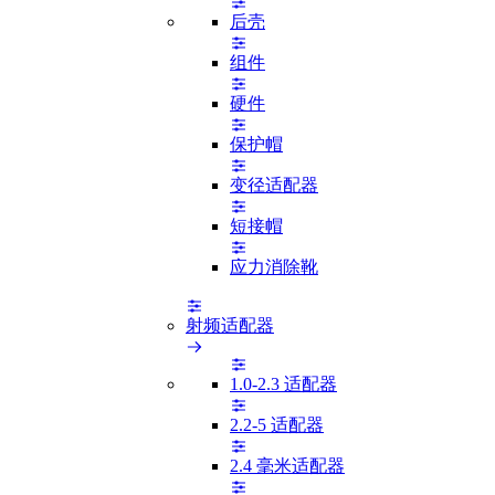
后壳
组件
硬件
保护帽
变径适配器
短接帽
应力消除靴
射频适配器
1.0-2.3 适配器
2.2-5 适配器
2.4 毫米适配器