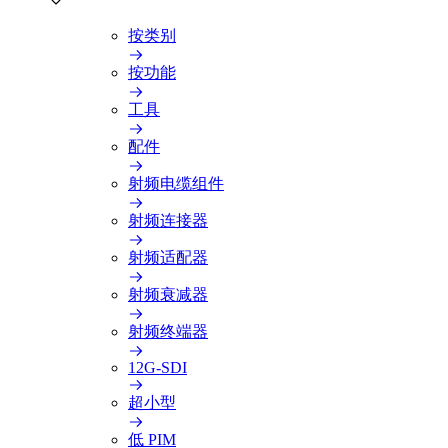
按类别
按功能
工具
配件
射频电缆组件
射频连接器
射频适配器
射频衰减器
射频终端器
12G-SDI
超小型
低 PIM