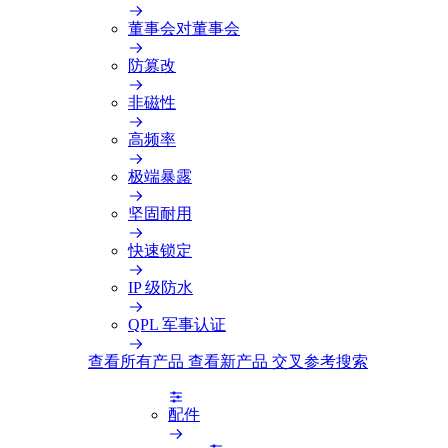
董事会对董事会
防篡改
非磁性
高频率
极端暴露
坚固耐用
快速锁定
IP 级防水
QPL 军事认证
查看所有产品
查看新产品
交叉参考搜索
配件