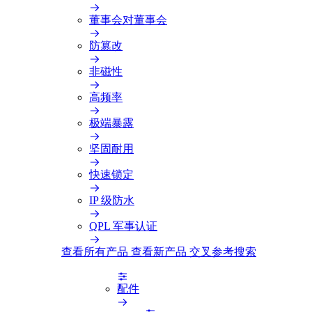
董事会对董事会
防篡改
非磁性
高频率
极端暴露
坚固耐用
快速锁定
IP 级防水
QPL 军事认证
查看所有产品
查看新产品
交叉参考搜索
配件