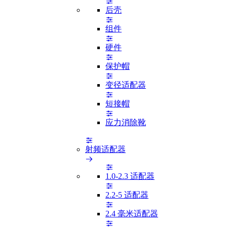
后壳
组件
硬件
保护帽
变径适配器
短接帽
应力消除靴
射频适配器
1.0-2.3 适配器
2.2-5 适配器
2.4 毫米适配器