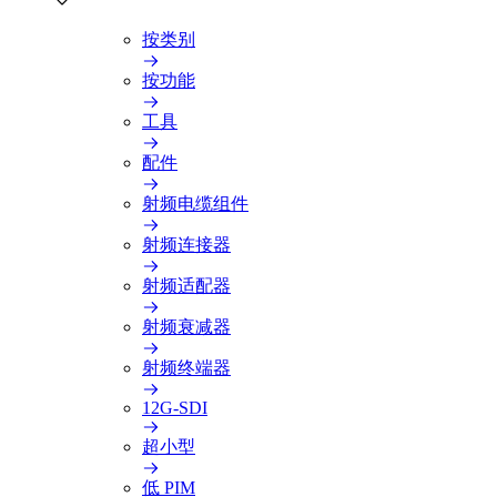
按类别
按功能
工具
配件
射频电缆组件
射频连接器
射频适配器
射频衰减器
射频终端器
12G-SDI
超小型
低 PIM