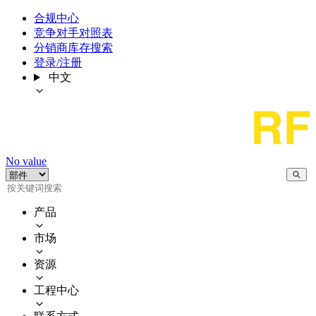
合规中心
竞争对手对照表
分销商库存搜索
登录/注册
中文
No value
产品
市场
资源
工程中心