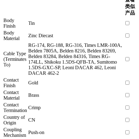
类似
产品
Body
Tin
Finish
Body
Zinc Diecast
Material
RG-174, RG-188, RG-316, Times LMR-100A,
Belden 7805A, Belden 8216, Belden 83269,
Cable Type
Belden 83284, Belden 84316, Times RG-
(Terminates
174LL, Shikoku 1.5DS-QFB-TA, Sumitomo
To)
1.5DS-GXC-SP, Leoni DACAR 462, Leoni
DACAR 462-2
Contact
Gold
Finish
Contact
Brass
Material
Contact
Crimp
Termination
Country of
CN
Origin
Coupling
Push-on
Mechanism