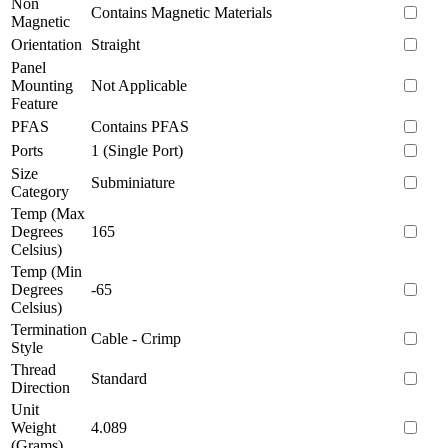
Non
Contains Magnetic Materials
Magnetic
Orientation
Straight
Panel
Mounting
Not Applicable
Feature
PFAS
Contains PFAS
Ports
1 (Single Port)
Size
Subminiature
Category
Temp (Max
Degrees
165
Celsius)
Temp (Min
Degrees
-65
Celsius)
Termination
Cable - Crimp
Style
Thread
Standard
Direction
Unit
Weight
4.089
(Grams)