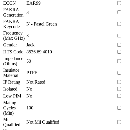
ECCN
EAR99
FAKRA
3
Generation
FAKRA
N - Pastel Green
Keycode
Frequency
3
(Max GHz)
Gender
Jack
HTS Code
8536.69.4010
Impedance
50
(Ohms)
Insulator
PTFE
Material
IP Rating
Not Rated
Isolated
No
Low PIM
No
Mating
Cycles
100
(Min)
Mil
Not Mil Qualified
Qualified