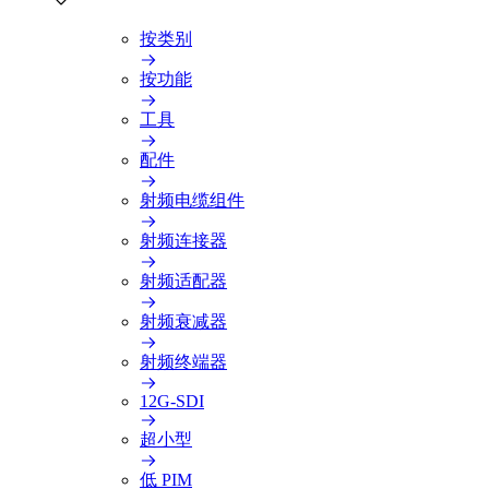
按类别
按功能
工具
配件
射频电缆组件
射频连接器
射频适配器
射频衰减器
射频终端器
12G-SDI
超小型
低 PIM