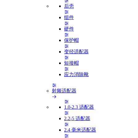
后壳
组件
硬件
保护帽
变径适配器
短接帽
应力消除靴
射频适配器
1.0-2.3 适配器
2.2-5 适配器
2.4 毫米适配器