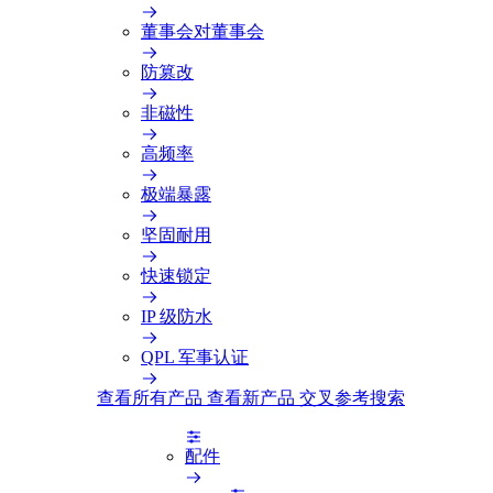
董事会对董事会
防篡改
非磁性
高频率
极端暴露
坚固耐用
快速锁定
IP 级防水
QPL 军事认证
查看所有产品
查看新产品
交叉参考搜索
配件