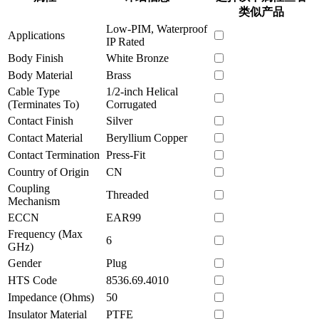
类似产品
Low-PIM, Waterproof
Applications
IP Rated
Body Finish
White Bronze
Body Material
Brass
Cable Type
1/2-inch Helical
(Terminates To)
Corrugated
Contact Finish
Silver
Contact Material
Beryllium Copper
Contact Termination
Press-Fit
Country of Origin
CN
Coupling
Threaded
Mechanism
ECCN
EAR99
Frequency (Max
6
GHz)
Gender
Plug
HTS Code
8536.69.4010
Impedance (Ohms)
50
Insulator Material
PTFE