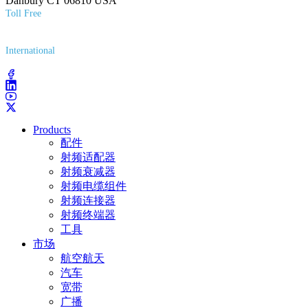
Danbury CT 06810 USA
Toll Free
(800) 627-7100
International
(203) 743-9272
Products
配件
射频适配器
射频衰减器
射频电缆组件
射频连接器
射频终端器
工具
市场
航空航天
汽车
宽带
广播