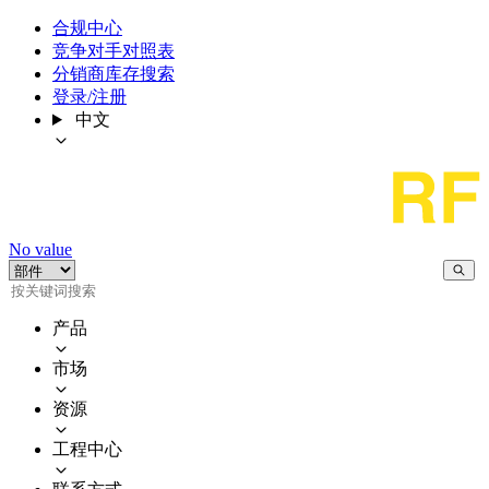
合规中心
竞争对手对照表
分销商库存搜索
登录/注册
中文
No value
产品
市场
资源
工程中心