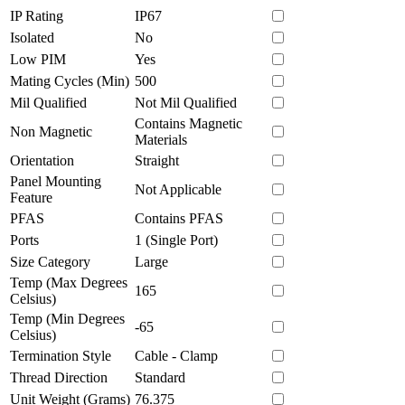
IP Rating
IP67
Isolated
No
Low PIM
Yes
Mating Cycles (Min)
500
Mil Qualified
Not Mil Qualified
Contains Magnetic
Non Magnetic
Materials
Orientation
Straight
Panel Mounting
Not Applicable
Feature
PFAS
Contains PFAS
Ports
1 (Single Port)
Size Category
Large
Temp (Max Degrees
165
Celsius)
Temp (Min Degrees
-65
Celsius)
Termination Style
Cable - Clamp
Thread Direction
Standard
Unit Weight (Grams)
76.375