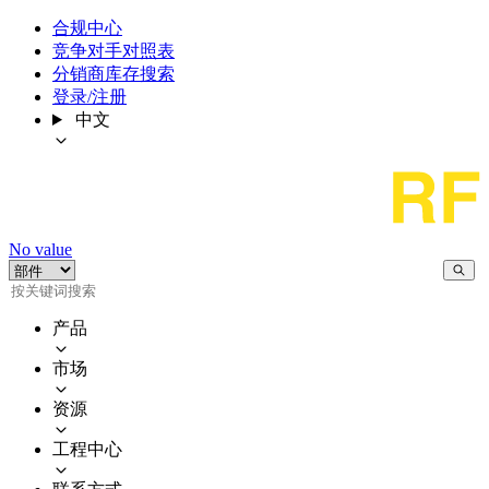
合规中心
竞争对手对照表
分销商库存搜索
登录/注册
中文
No value
产品
市场
资源
工程中心