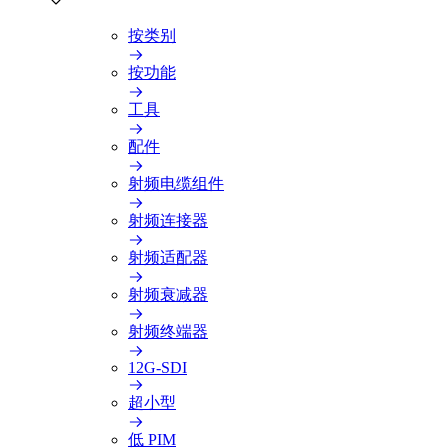
按类别
按功能
工具
配件
射频电缆组件
射频连接器
射频适配器
射频衰减器
射频终端器
12G-SDI
超小型
低 PIM