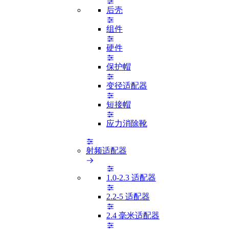
后壳
组件
硬件
保护帽
变径适配器
短接帽
应力消除靴
射频适配器
1.0-2.3 适配器
2.2-5 适配器
2.4 毫米适配器