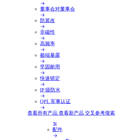
董事会对董事会
防篡改
非磁性
高频率
极端暴露
坚固耐用
快速锁定
IP 级防水
QPL 军事认证
查看所有产品
查看新产品
交叉参考搜索
配件