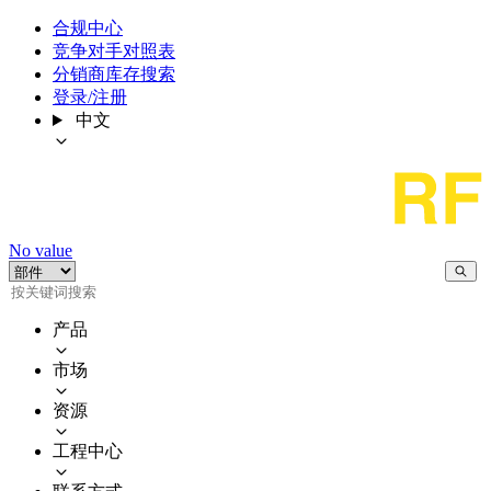
合规中心
竞争对手对照表
分销商库存搜索
登录/注册
中文
No value
产品
市场
资源
工程中心