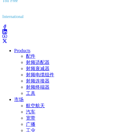
Toll Free
(800) 627-7100
International
(203) 743-9272
Products
配件
射频适配器
射频衰减器
射频电缆组件
射频连接器
射频终端器
工具
市场
航空航天
汽车
宽带
广播
工业