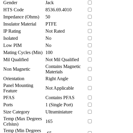
Gender
Jack
HTS Code
8536.69.4010
Impedance (Ohms)
50
Insulator Material
PTFE
IP Rating
Not Rated
Isolated
No
Low PIM
No
Mating Cycles (Min)
100
Mil Qualified
Not Mil Qualified
Contains Magnetic
Non Magnetic
Materials
Orientation
Right Angle
Panel Mounting
Not Applicable
Feature
PFAS
Contains PFAS
Ports
1 (Single Port)
Size Category
Ultraminiature
Temp (Max Degrees
165
Celsius)
Temp (Min Degrees