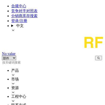
合规中心
竞争对手对照表
分销商库存搜索
登录/注册
中文
No value
产品
市场
资源
工程中心