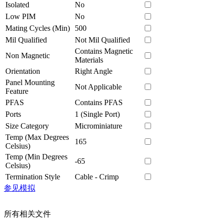
Isolated
No
Low PIM
No
Mating Cycles (Min)
500
Mil Qualified
Not Mil Qualified
Contains Magnetic
Non Magnetic
Materials
Orientation
Right Angle
Panel Mounting
Not Applicable
Feature
PFAS
Contains PFAS
Ports
1 (Single Port)
Size Category
Microminiature
Temp (Max Degrees
165
Celsius)
Temp (Min Degrees
-65
Celsius)
Termination Style
Cable - Crimp
参见模拟
所有相关文件