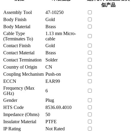
似产品
Assembly Tool
47-10250
Body Finish
Gold
Body Material
Brass
Cable Type
1.13 mm Micro-
(Terminates To)
cable
Contact Finish
Gold
Contact Material
Brass
Contact Termination
Solder
Country of Origin
CN
Coupling Mechanism
Push-on
ECCN
EAR99
Frequency (Max
6
GHz)
Gender
Plug
HTS Code
8536.69.4010
Impedance (Ohms)
50
Insulator Material
PTFE
IP Rating
Not Rated