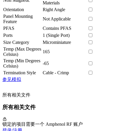
Non Magnetic
Materials
Orientation
Right Angle
Panel Mounting
Not Applicable
Feature
PFAS
Contains PFAS
Ports
1 (Single Port)
Size Category
Microminiature
Temp (Max Degrees
165
Celsius)
Temp (Min Degrees
-65
Celsius)
Termination Style
Cable - Crimp
参见模拟
所有相关文件
所有相关文件
锁定的项目需要一个 Amphenol RF 账户
登录/注册