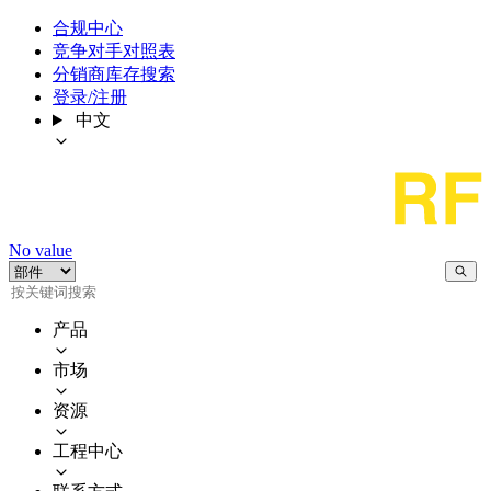
合规中心
竞争对手对照表
分销商库存搜索
登录/注册
中文
No value
产品
市场
资源
工程中心