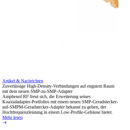
Artikel & Nachrichten
Artik
Zuverlässige High-Density-Verbindungen auf engstem Raum
Optim
mit dem neuen SMP-zu-SMP-Adapter
für k
Amphenol RF freut sich, die Erweiterung seines
Amphe
Koaxialadapter-Portfolios mit einem neuen SMP-Geradstecker-
Produk
auf-SMPM-Geradstecker-Adapter bekannt zu geben, der
RG-17
Hochfrequenzleistung in einem Low-Profile-Gehäuse bietet.
Mehr 
Mehr lesen