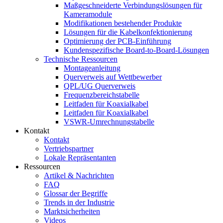
Maßgeschneiderte Verbindungslösungen für
Kameramodule
Modifikationen bestehender Produkte
Lösungen für die Kabelkonfektionierung
Optimierung der PCB-Einführung
Kundenspezifische Board-to-Board-Lösungen
Technische Ressourcen
Montageanleitung
Querverweis auf Wettbewerber
QPL/UG Querverweis
Frequenzbereichstabelle
Leitfaden für Koaxialkabel
Leitfaden für Koaxialkabel
VSWR-Umrechnungstabelle
Kontakt
Kontakt
Vertriebspartner
Lokale Repräsentanten
Ressourcen
Artikel & Nachrichten
FAQ
Glossar der Begriffe
Trends in der Industrie
Marktsicherheiten
Videos