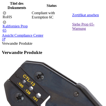
Titel des
Status
Dokuments
Compliant with
Zertifikat ansehen
RoHS
Exemption 6C
Siehe Prop 65-
Kalifornien Prop
Warnung
65
Ansicht Compliance Center
Verwandte Produkte
Verwandte Produkte