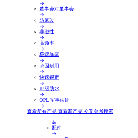
董事会对董事会
防篡改
非磁性
高频率
极端暴露
坚固耐用
快速锁定
IP 级防水
QPL 军事认证
查看所有产品
查看新产品
交叉参考搜索
配件