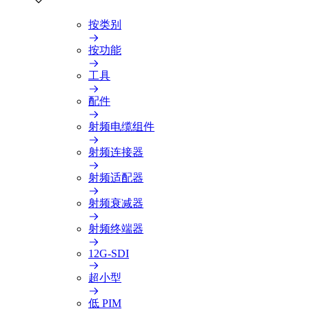
按类别
按功能
工具
配件
射频电缆组件
射频连接器
射频适配器
射频衰减器
射频终端器
12G-SDI
超小型
低 PIM