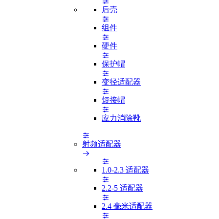
后壳
组件
硬件
保护帽
变径适配器
短接帽
应力消除靴
射频适配器
1.0-2.3 适配器
2.2-5 适配器
2.4 毫米适配器