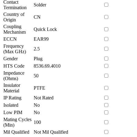
Contact
Solder
Termination
Country of
CN
Origin
Coupling
Quick Lock
Mechanism
ECCN
EAR99
Frequency
2.5
(Max GHz)
Gender
Plug
HTS Code
8536.69.4010
Impedance
50
(Ohms)
Insulator
PTFE
Material
IP Rating
Not Rated
Isolated
No
Low PIM
No
Mating Cycles
100
(Min)
Mil Qualified
Not Mil Qualified