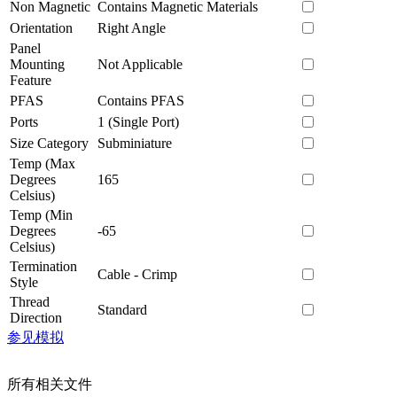
Non Magnetic
Contains Magnetic Materials
Orientation
Right Angle
Panel
Mounting
Not Applicable
Feature
PFAS
Contains PFAS
Ports
1 (Single Port)
Size Category
Subminiature
Temp (Max
Degrees
165
Celsius)
Temp (Min
Degrees
-65
Celsius)
Termination
Cable - Crimp
Style
Thread
Standard
Direction
参见模拟
所有相关文件