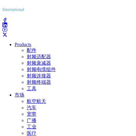
International
(203) 743-9272
Products
配件
射频适配器
射频衰减器
射频电缆组件
射频连接器
射频终端器
工具
市场
航空航天
汽车
宽带
广播
工业
医疗