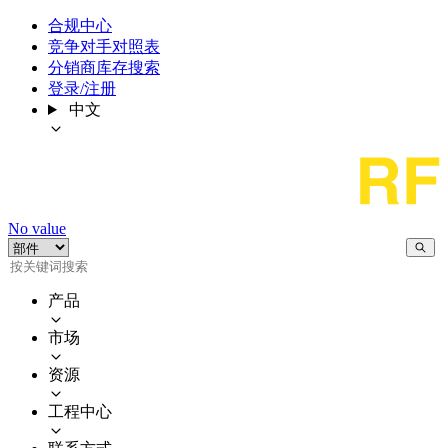
合规中心
竞争对手对照表
分销商库存搜索
登录/注册
中文
No value
产品
市场
资源
工程中心