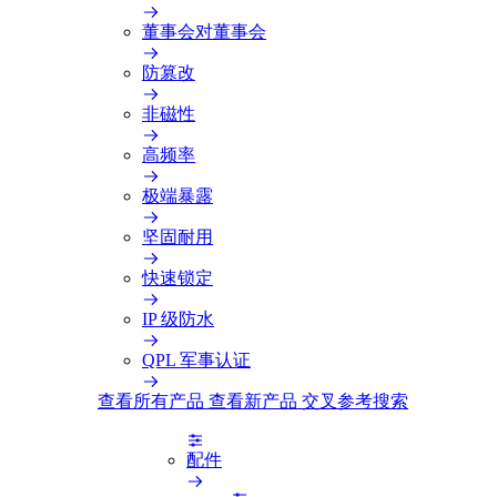
董事会对董事会
防篡改
非磁性
高频率
极端暴露
坚固耐用
快速锁定
IP 级防水
QPL 军事认证
查看所有产品
查看新产品
交叉参考搜索
配件