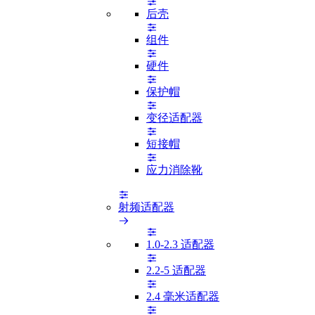
后壳
组件
硬件
保护帽
变径适配器
短接帽
应力消除靴
射频适配器
1.0-2.3 适配器
2.2-5 适配器
2.4 毫米适配器