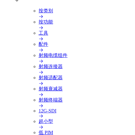
按类别
按功能
工具
配件
射频电缆组件
射频连接器
射频适配器
射频衰减器
射频终端器
12G-SDI
超小型
低 PIM