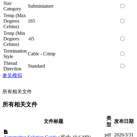
Size
Subminiature
Category
Temp (Max
Degrees
165
Celsius)
Temp (Min
Degrees
-65
Celsius)
Termination
Cable - Crimp
Style
Thread
Standard
Direction
参见模拟
所有相关文件
所有相关文件
类
文件标题
发布日期
型
pdf
2026/3/31