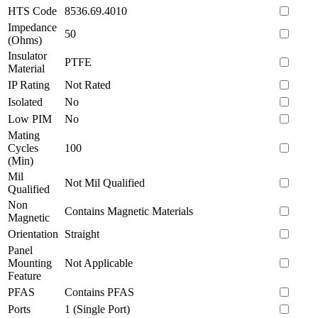
HTS Code
8536.69.4010
Impedance
50
(Ohms)
Insulator
PTFE
Material
IP Rating
Not Rated
Isolated
No
Low PIM
No
Mating
Cycles
100
(Min)
Mil
Not Mil Qualified
Qualified
Non
Contains Magnetic Materials
Magnetic
Orientation
Straight
Panel
Mounting
Not Applicable
Feature
PFAS
Contains PFAS
Ports
1 (Single Port)