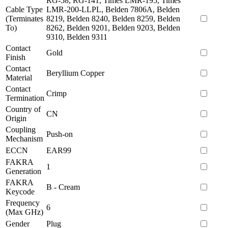
RG-58, RG-141, Times LMR-195, Times
Cable Type
LMR-200-LLPL, Belden 7806A, Belden
(Terminates
8219, Belden 8240, Belden 8259, Belden
To)
8262, Belden 9201, Belden 9203, Belden
9310, Belden 9311
Contact
Gold
Finish
Contact
Beryllium Copper
Material
Contact
Crimp
Termination
Country of
CN
Origin
Coupling
Push-on
Mechanism
ECCN
EAR99
FAKRA
1
Generation
FAKRA
B - Cream
Keycode
Frequency
6
(Max GHz)
Gender
Plug