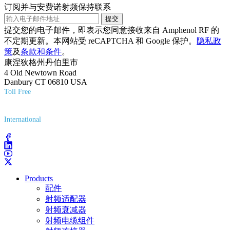
订阅并与安费诺射频保持联系
提交
提交您的电子邮件，即表示您同意接收来自 Amphenol RF 的
不定期更新。本网站受 reCAPTCHA 和 Google 保护。
隐私政
策
及
条款和条件
。
康涅狄格州丹伯里市
4 Old Newtown Road
Danbury CT 06810 USA
Toll Free
(800) 627-7100
International
(203) 743-9272
Products
配件
射频适配器
射频衰减器
射频电缆组件