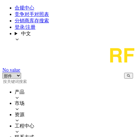
合规中心
竞争对手对照表
分销商库存搜索
登录/注册
中文
No value
产品
市场
资源
工程中心