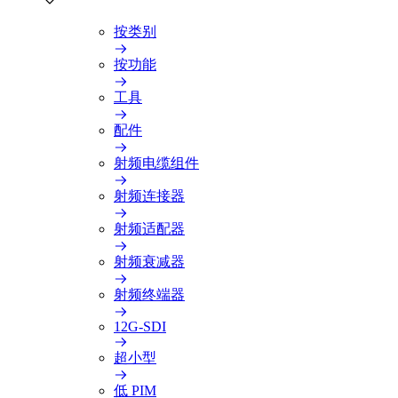
按类别
按功能
工具
配件
射频电缆组件
射频连接器
射频适配器
射频衰减器
射频终端器
12G-SDI
超小型
低 PIM