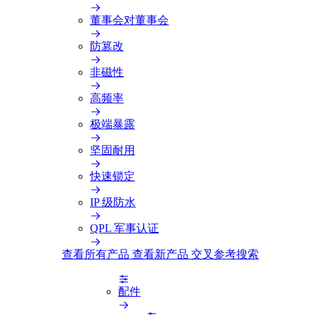
董事会对董事会
防篡改
非磁性
高频率
极端暴露
坚固耐用
快速锁定
IP 级防水
QPL 军事认证
查看所有产品
查看新产品
交叉参考搜索
配件