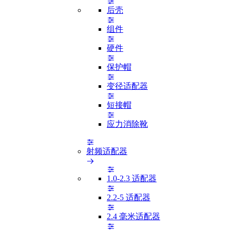
后壳
组件
硬件
保护帽
变径适配器
短接帽
应力消除靴
射频适配器
1.0-2.3 适配器
2.2-5 适配器
2.4 毫米适配器