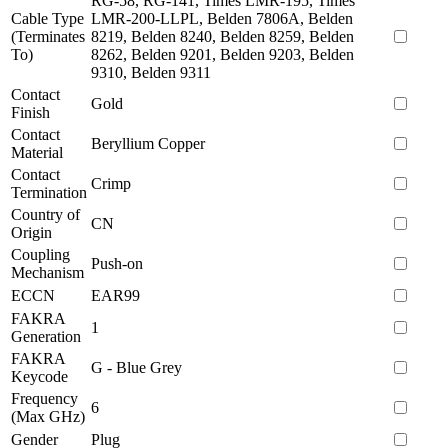
RG-58, RG-141, Times LMR-195, Times
Cable Type
LMR-200-LLPL, Belden 7806A, Belden
(Terminates
8219, Belden 8240, Belden 8259, Belden
To)
8262, Belden 9201, Belden 9203, Belden
9310, Belden 9311
Contact
Gold
Finish
Contact
Beryllium Copper
Material
Contact
Crimp
Termination
Country of
CN
Origin
Coupling
Push-on
Mechanism
ECCN
EAR99
FAKRA
1
Generation
FAKRA
G - Blue Grey
Keycode
Frequency
6
(Max GHz)
Gender
Plug