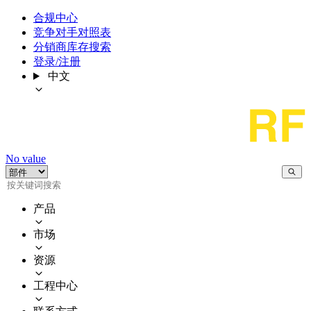
合规中心
竞争对手对照表
分销商库存搜索
登录/注册
中文
No value
产品
市场
资源
工程中心