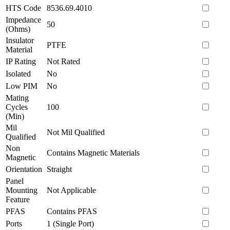
HTS Code
8536.69.4010
Impedance
50
(Ohms)
Insulator
PTFE
Material
IP Rating
Not Rated
Isolated
No
Low PIM
No
Mating
Cycles
100
(Min)
Mil
Not Mil Qualified
Qualified
Non
Contains Magnetic Materials
Magnetic
Orientation
Straight
Panel
Mounting
Not Applicable
Feature
PFAS
Contains PFAS
Ports
1 (Single Port)