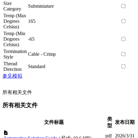
Size
Subminiature
Category
Temp (Max
Degrees
165
Celsius)
Temp (Min
Degrees
-65
Celsius)
Termination
Cable - Crimp
Style
Thread
Standard
Direction
参见模拟
所有相关文件
所有相关文件
类
文件标题
发布日期
型
pdf
2026/3/31