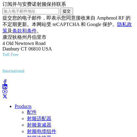
订阅并与安费诺射频保持联系
提交
提交您的电子邮件，即表示您同意接收来自 Amphenol RF 的
不定期更新。本网站受 reCAPTCHA 和 Google 保护。
隐私政
策
及
条款和条件
。
康涅狄格州丹伯里市
4 Old Newtown Road
Danbury CT 06810 USA
Toll Free
(800) 627-7100
International
(203) 743-9272
Products
配件
射频适配器
射频衰减器
射频电缆组件