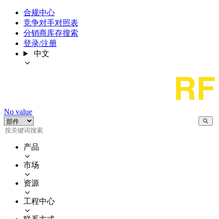
合规中心
竞争对手对照表
分销商库存搜索
登录/注册
中文
No value
产品
市场
资源
工程中心