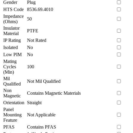
Gender
Plug
HTS Code
8536.69.4010
Impedance
50
(Ohms)
Insulator
PTFE
Material
IP Rating
Not Rated
Isolated
No
Low PIM
No
Mating
Cycles
100
(Min)
Mil
Not Mil Qualified
Qualified
Non
Contains Magnetic Materials
Magnetic
Orientation
Straight
Panel
Mounting
Not Applicable
Feature
PFAS
Contains PFAS