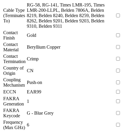
RG-58, RG-141, Times LMR-195, Times
Cable Type
LMR-200-LLPL, Belden 7806A, Belden
(Terminates
8219, Belden 8240, Belden 8259, Belden
To)
8262, Belden 9201, Belden 9203, Belden
9310, Belden 9311
Contact
Gold
Finish
Contact
Beryllium Copper
Material
Contact
Crimp
Termination
Country of
CN
Origin
Coupling
Push-on
Mechanism
ECCN
EAR99
FAKRA
1
Generation
FAKRA
G - Blue Grey
Keycode
Frequency
6
(Max GHz)