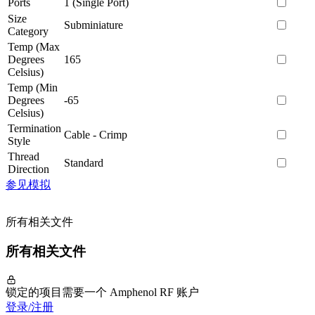
Ports
1 (Single Port)
Size
Subminiature
Category
Temp (Max
Degrees
165
Celsius)
Temp (Min
Degrees
-65
Celsius)
Termination
Cable - Crimp
Style
Thread
Standard
Direction
参见模拟
所有相关文件
所有相关文件
锁定的项目需要一个 Amphenol RF 账户
登录/注册