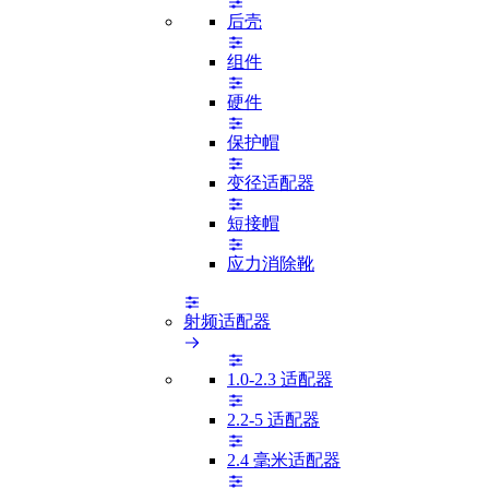
后壳
组件
硬件
保护帽
变径适配器
短接帽
应力消除靴
射频适配器
1.0-2.3 适配器
2.2-5 适配器
2.4 毫米适配器