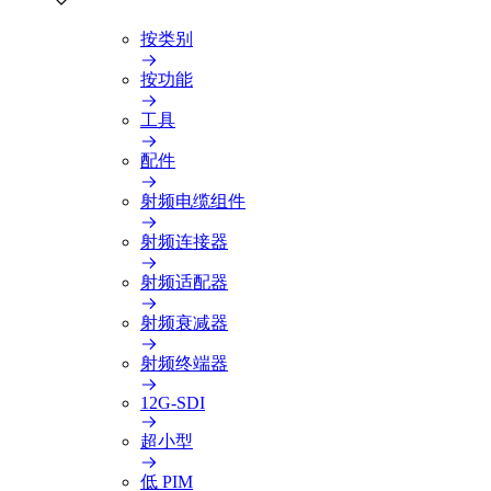
按类别
按功能
工具
配件
射频电缆组件
射频连接器
射频适配器
射频衰减器
射频终端器
12G-SDI
超小型
低 PIM