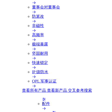
董事会对董事会
防篡改
非磁性
高频率
极端暴露
坚固耐用
快速锁定
IP 级防水
QPL 军事认证
查看所有产品
查看新产品
交叉参考搜索
配件