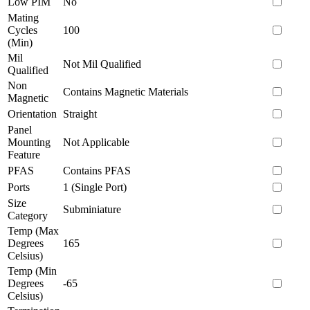
Low PIM
No
Mating
Cycles
100
(Min)
Mil
Not Mil Qualified
Qualified
Non
Contains Magnetic Materials
Magnetic
Orientation
Straight
Panel
Mounting
Not Applicable
Feature
PFAS
Contains PFAS
Ports
1 (Single Port)
Size
Subminiature
Category
Temp (Max
Degrees
165
Celsius)
Temp (Min
Degrees
-65
Celsius)