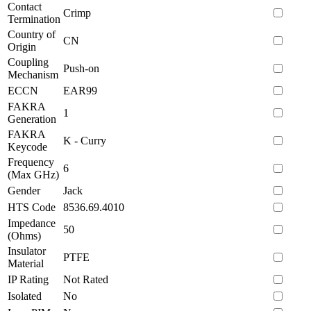
Contact
Crimp
Termination
Country of
CN
Origin
Coupling
Push-on
Mechanism
ECCN
EAR99
FAKRA
1
Generation
FAKRA
K - Curry
Keycode
Frequency
6
(Max GHz)
Gender
Jack
HTS Code
8536.69.4010
Impedance
50
(Ohms)
Insulator
PTFE
Material
IP Rating
Not Rated
Isolated
No