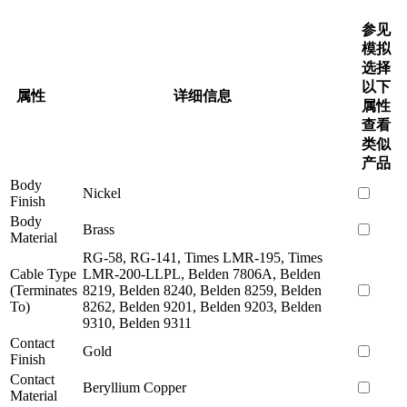
参见
模拟
选择
以下
属性
详细信息
属性
查看
类似
产品
Body
Nickel
Finish
Body
Brass
Material
RG-58, RG-141, Times LMR-195, Times
Cable Type
LMR-200-LLPL, Belden 7806A, Belden
(Terminates
8219, Belden 8240, Belden 8259, Belden
To)
8262, Belden 9201, Belden 9203, Belden
9310, Belden 9311
Contact
Gold
Finish
Contact
Beryllium Copper
Material