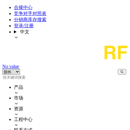
合规中心
竞争对手对照表
分销商库存搜索
登录/注册
中文
No value
产品
市场
资源
工程中心