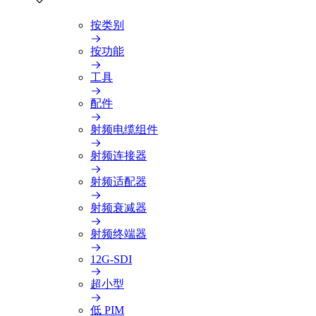
按类别
按功能
工具
配件
射频电缆组件
射频连接器
射频适配器
射频衰减器
射频终端器
12G-SDI
超小型
低 PIM