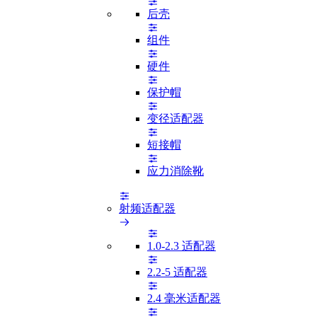
后壳
组件
硬件
保护帽
变径适配器
短接帽
应力消除靴
射频适配器
1.0-2.3 适配器
2.2-5 适配器
2.4 毫米适配器