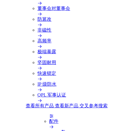
董事会对董事会
防篡改
非磁性
高频率
极端暴露
坚固耐用
快速锁定
IP 级防水
QPL 军事认证
查看所有产品
查看新产品
交叉参考搜索
配件