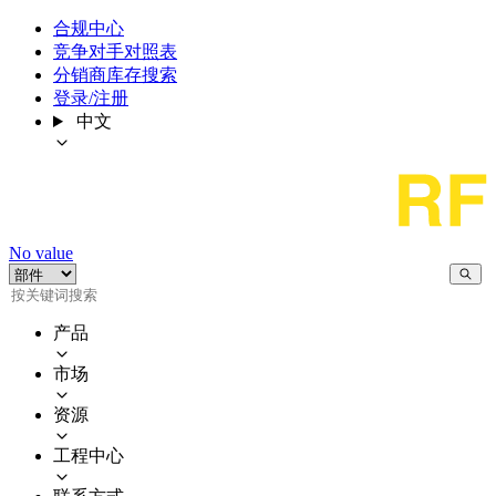
合规中心
竞争对手对照表
分销商库存搜索
登录/注册
中文
No value
产品
市场
资源
工程中心