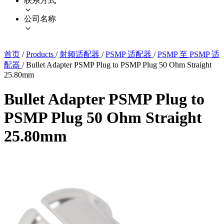
联系方式
公司名称
首页
/
Products
/
射频适配器
/
PSMP 适配器
/
PSMP 至 PSMP 适
配器
/
Bullet Adapter PSMP Plug to PSMP Plug 50 Ohm Straight
25.80mm
Bullet Adapter PSMP Plug to
PSMP Plug 50 Ohm Straight
25.80mm