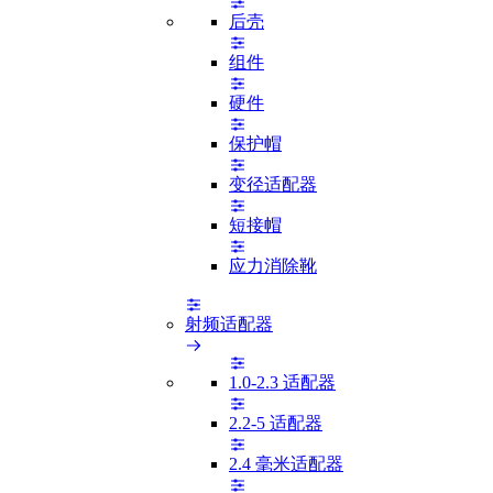
后壳
组件
硬件
保护帽
变径适配器
短接帽
应力消除靴
射频适配器
1.0-2.3 适配器
2.2-5 适配器
2.4 毫米适配器