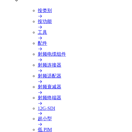
按类别
按功能
工具
配件
射频电缆组件
射频连接器
射频适配器
射频衰减器
射频终端器
12G-SDI
超小型
低 PIM