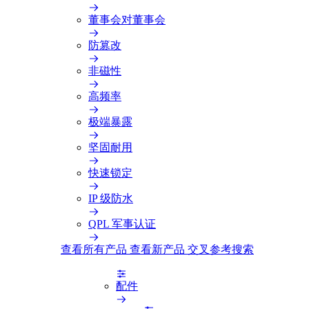
董事会对董事会
防篡改
非磁性
高频率
极端暴露
坚固耐用
快速锁定
IP 级防水
QPL 军事认证
查看所有产品
查看新产品
交叉参考搜索
配件