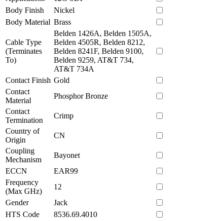
Body Finish
Nickel
Body Material
Brass
Belden 1426A, Belden 1505A,
Cable Type
Belden 4505R, Belden 8212,
(Terminates
Belden 8241F, Belden 9100,
To)
Belden 9259, AT&T 734,
AT&T 734A
Contact Finish
Gold
Contact
Phosphor Bronze
Material
Contact
Crimp
Termination
Country of
CN
Origin
Coupling
Bayonet
Mechanism
ECCN
EAR99
Frequency
12
(Max GHz)
Gender
Jack
HTS Code
8536.69.4010