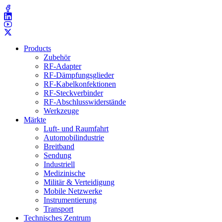
Products
Zubehör
RF-Adapter
RF-Dämpfungsglieder
RF-Kabelkonfektionen
RF-Steckverbinder
RF-Abschlusswiderstände
Werkzeuge
Märkte
Luft- und Raumfahrt
Automobilindustrie
Breitband
Sendung
Industriell
Medizinische
Militär & Verteidigung
Mobile Netzwerke
Instrumentierung
Transport
Technisches Zentrum