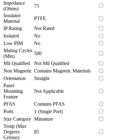
Impedance
75
(Ohms)
Insulator
PTFE
Material
IP Rating
Not Rated
Isolated
No
Low PIM
No
Mating Cycles
500
(Min)
Mil Qualified
Not Mil Qualified
Non Magnetic
Contains Magnetic Materials
Orientation
Straight
Panel
Mounting
Not Applicable
Feature
PFAS
Contains PFAS
Ports
1 (Single Port)
Size Category
Miniature
Temp (Max
Degrees
85
Celsius)