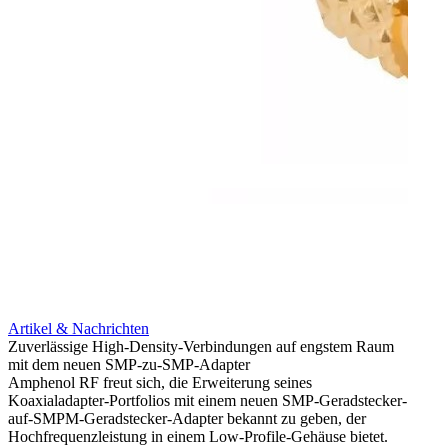
Artikel & Nachrichten
Artik
Zuverlässige High-Density-Verbindungen auf engstem Raum
Anti-
mit dem neuen SMP-zu-SMP-Adapter
Instal
Amphenol RF freut sich, die Erweiterung seines
Amphen
Koaxialadapter-Portfolios mit einem neuen SMP-Geradstecker-
SMA-P
auf-SMPM-Geradstecker-Adapter bekannt zu geben, der
Lötste
Hochfrequenzleistung in einem Low-Profile-Gehäuse bietet.
Mehr 