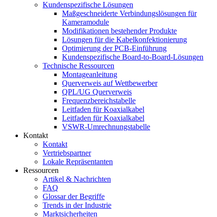
Kundenspezifische Lösungen
Maßgeschneiderte Verbindungslösungen für
Kameramodule
Modifikationen bestehender Produkte
Lösungen für die Kabelkonfektionierung
Optimierung der PCB-Einführung
Kundenspezifische Board-to-Board-Lösungen
Technische Ressourcen
Montageanleitung
Querverweis auf Wettbewerber
QPL/UG Querverweis
Frequenzbereichstabelle
Leitfaden für Koaxialkabel
Leitfaden für Koaxialkabel
VSWR-Umrechnungstabelle
Kontakt
Kontakt
Vertriebspartner
Lokale Repräsentanten
Ressourcen
Artikel & Nachrichten
FAQ
Glossar der Begriffe
Trends in der Industrie
Marktsicherheiten