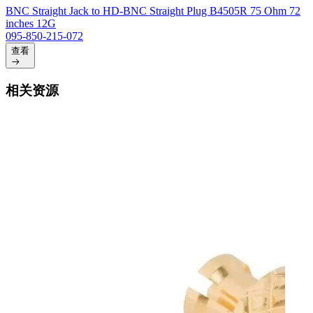
BNC Straight Jack to HD-BNC Straight Plug B4505R 75 Ohm 72
inches 12G
095-850-215-072
查看
相关资源