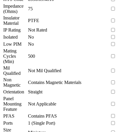
Impedance
75
(Ohms)
Insulator
PTFE
Material
IP Rating
Not Rated
Isolated
No
Low PIM
No
Mating
Cycles
500
(Min)
Mil
Not Mil Qualified
Qualified
Non
Contains Magnetic Materials
Magnetic
Orientation
Straight
Panel
Mounting
Not Applicable
Feature
PFAS
Contains PFAS
Ports
1 (Single Port)
Size