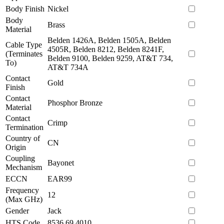
Body Finish
Nickel
Body
Brass
Material
Belden 1426A, Belden 1505A, Belden
Cable Type
4505R, Belden 8212, Belden 8241F,
(Terminates
Belden 9100, Belden 9259, AT&T 734,
To)
AT&T 734A
Contact
Gold
Finish
Contact
Phosphor Bronze
Material
Contact
Crimp
Termination
Country of
CN
Origin
Coupling
Bayonet
Mechanism
ECCN
EAR99
Frequency
12
(Max GHz)
Gender
Jack
HTS Code
8536.69.4010