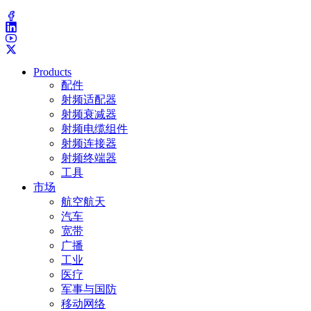
(203) 743-9272
Products
配件
射频适配器
射频衰减器
射频电缆组件
射频连接器
射频终端器
工具
市场
航空航天
汽车
宽带
广播
工业
医疗
军事与国防
移动网络