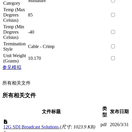
Miniature
Category
Temp (Max
Degrees
85
Celsius)
Temp (Min
Degrees
-40
Celsius)
Termination
Cable - Crimp
Style
Unit Weight
10.170
(Grams)
参见模拟
所有相关文件
所有相关文件
类
文件标题
发布日期
型
pdf
2026/3/31
12G SDI Broadcast Solutions
(尺寸: 1023.9 KB)