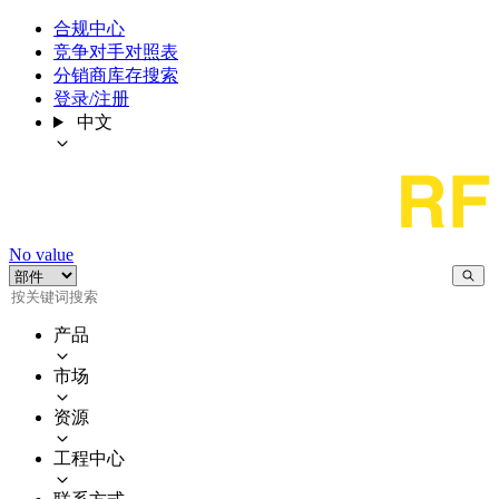
合规中心
竞争对手对照表
分销商库存搜索
登录/注册
中文
No value
产品
市场
资源
工程中心