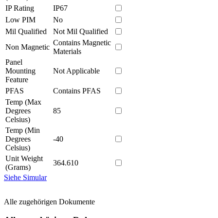
IP Rating
IP67
Low PIM
No
Mil Qualified
Not Mil Qualified
Contains Magnetic
Non Magnetic
Materials
Panel
Mounting
Not Applicable
Feature
PFAS
Contains PFAS
Temp (Max
Degrees
85
Celsius)
Temp (Min
Degrees
-40
Celsius)
Unit Weight
364.610
(Grams)
Siehe Simular
Alle zugehörigen Dokumente