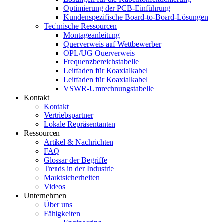
Optimierung der PCB-Einführung
Kundenspezifische Board-to-Board-Lösungen
Technische Ressourcen
Montageanleitung
Querverweis auf Wettbewerber
QPL/UG Querverweis
Frequenzbereichstabelle
Leitfaden für Koaxialkabel
Leitfaden für Koaxialkabel
VSWR-Umrechnungstabelle
Kontakt
Kontakt
Vertriebspartner
Lokale Repräsentanten
Ressourcen
Artikel & Nachrichten
FAQ
Glossar der Begriffe
Trends in der Industrie
Marktsicherheiten
Videos
Unternehmen
Über uns
Fähigkeiten