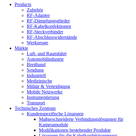
Products
Zubehör
RF-Adapter
RF-Dämpfungsglieder
RF-Kabelkonfektionen
RF-Steckverbinder
RF-Abschlusswiderstände
Werkzeuge
Märkte
Luft- und Raumfahrt
Automobilindustrie
Breitband
Sendung
Industriell
Medizinische
Militär & Verteidigung
Mobile Netzwerke
Instrumentierung
Transport
Technisches Zentrum
Kundenspezifische Lösungen
Maßgeschneiderte Verbindungslösungen für
Kameramodule
Modifikationen bestehender Produkte
Lösungen für die Kabelkonfektionierung