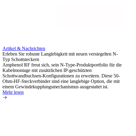
Artikel & Nachrichten
Erleben Sie robuste Langlebigkeit mit neuen versiegelten N-
Typ Schottsteckern
Artik
Amphenol RF freut sich, sein N-Type-Produktportfolio für die
Vermei
Kabelmontage mit zusätzlichen IP-geschützten
raue 
Schottwandbuchsen-Konfigurationen zu erweitern. Diese 50-
Amphen
Ohm-HF-Steckverbinder sind eine langlebige Option, die mit
extre
einem Gewindekupplungsmechanismus ausgestattet ist.
Kabels
Mehr lesen
Mehr 