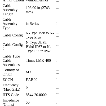
Armor Option
Without Armor
Cable
108.00 in (2743
Assembly
mm)
Length
Cable
Assembly
in-Series
Type
N-Type Jack to N-
Cable Config
Type Plug
N-Type Jk Str
Cable Config
Bkhd IP67 to N-
2
Type Pl Str IP67
Cable Type
Cable
Times LMR-400
Assemblies
Country of
MX
Origin
ECCN
EAR99
Frequency
6
(Max GHz)
HTS Code
8544.20.0000
Impedance
50
(Ohms)