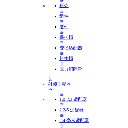
后壳
组件
硬件
保护帽
变径适配器
短接帽
应力消除靴
射频适配器
1.0-2.3 适配器
2.2-5 适配器
2.4 毫米适配器