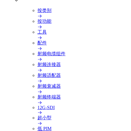
按类别
按功能
工具
配件
射频电缆组件
射频连接器
射频适配器
射频衰减器
射频终端器
12G-SDI
超小型
低 PIM