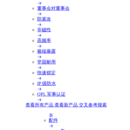
董事会对董事会
防篡改
非磁性
高频率
极端暴露
坚固耐用
快速锁定
IP 级防水
QPL 军事认证
查看所有产品
查看新产品
交叉参考搜索
配件