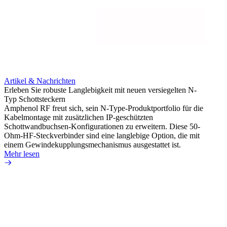
Artikel & Nachrichten
Erleben Sie robuste Langlebigkeit mit neuen versiegelten N-
Typ Schottsteckern
Artik
Amphenol RF freut sich, sein N-Type-Produktportfolio für die
Vermei
Kabelmontage mit zusätzlichen IP-geschützten
raue 
Schottwandbuchsen-Konfigurationen zu erweitern. Diese 50-
Amphen
Ohm-HF-Steckverbinder sind eine langlebige Option, die mit
extre
einem Gewindekupplungsmechanismus ausgestattet ist.
Kabels
Mehr lesen
Mehr 