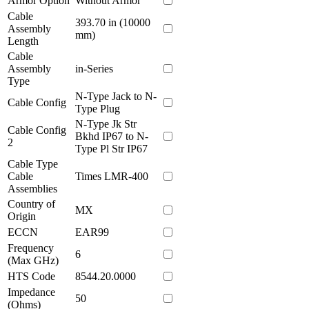
Armor Option
Without Armor
Cable
393.70 in (10000
Assembly
mm)
Length
Cable
Assembly
in-Series
Type
N-Type Jack to N-
Cable Config
Type Plug
N-Type Jk Str
Cable Config
Bkhd IP67 to N-
2
Type Pl Str IP67
Cable Type
Cable
Times LMR-400
Assemblies
Country of
MX
Origin
ECCN
EAR99
Frequency
6
(Max GHz)
HTS Code
8544.20.0000
Impedance
50
(Ohms)