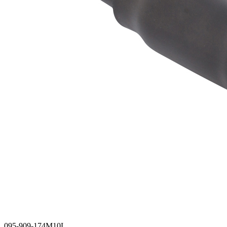
095-909-174M10L