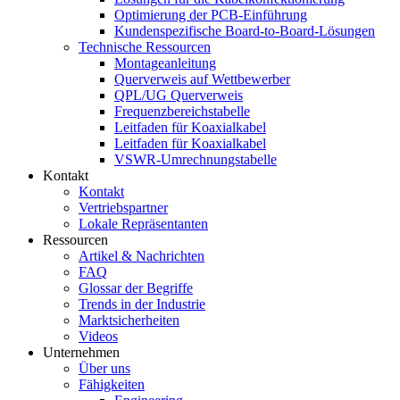
Optimierung der PCB-Einführung
Kundenspezifische Board-to-Board-Lösungen
Technische Ressourcen
Montageanleitung
Querverweis auf Wettbewerber
QPL/UG Querverweis
Frequenzbereichstabelle
Leitfaden für Koaxialkabel
Leitfaden für Koaxialkabel
VSWR-Umrechnungstabelle
Kontakt
Kontakt
Vertriebspartner
Lokale Repräsentanten
Ressourcen
Artikel & Nachrichten
FAQ
Glossar der Begriffe
Trends in der Industrie
Marktsicherheiten
Videos
Unternehmen
Über uns
Fähigkeiten