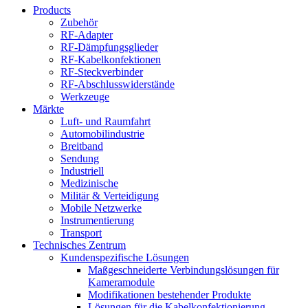
Products
Zubehör
RF-Adapter
RF-Dämpfungsglieder
RF-Kabelkonfektionen
RF-Steckverbinder
RF-Abschlusswiderstände
Werkzeuge
Märkte
Luft- und Raumfahrt
Automobilindustrie
Breitband
Sendung
Industriell
Medizinische
Militär & Verteidigung
Mobile Netzwerke
Instrumentierung
Transport
Technisches Zentrum
Kundenspezifische Lösungen
Maßgeschneiderte Verbindungslösungen für
Kameramodule
Modifikationen bestehender Produkte
Lösungen für die Kabelkonfektionierung