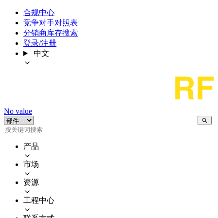
合规中心
竞争对手对照表
分销商库存搜索
登录/注册
中文
No value
产品
市场
资源
工程中心