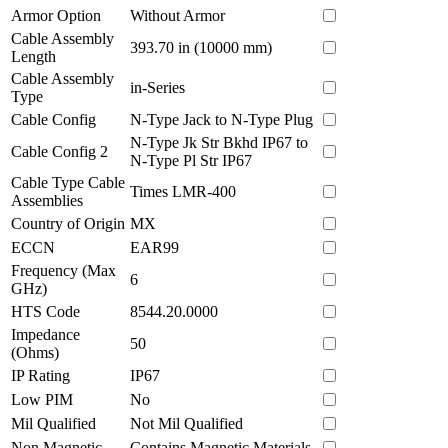
Armor Option
Without Armor
Cable Assembly
393.70 in (10000 mm)
Length
Cable Assembly
in-Series
Type
Cable Config
N-Type Jack to N-Type Plug
N-Type Jk Str Bkhd IP67 to
Cable Config 2
N-Type Pl Str IP67
Cable Type Cable
Times LMR-400
Assemblies
Country of Origin
MX
ECCN
EAR99
Frequency (Max
6
GHz)
HTS Code
8544.20.0000
Impedance
50
(Ohms)
IP Rating
IP67
Low PIM
No
Mil Qualified
Not Mil Qualified
Non Magnetic
Contains Magnetic Materials