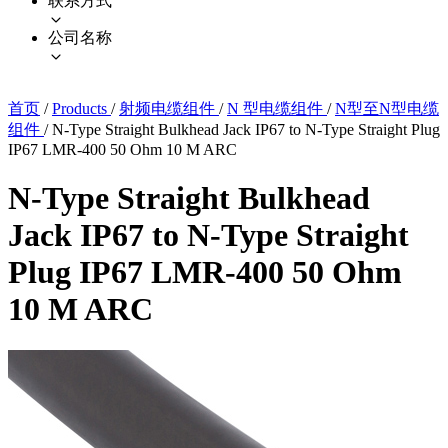
联系方式
公司名称
首页
/
Products
/
射频电缆组件
/
N 型电缆组件
/
N型至N型电缆
组件
/
N-Type Straight Bulkhead Jack IP67 to N-Type Straight Plug
IP67 LMR-400 50 Ohm 10 M ARC
N-Type Straight Bulkhead
Jack IP67 to N-Type Straight
Plug IP67 LMR-400 50 Ohm
10 M ARC