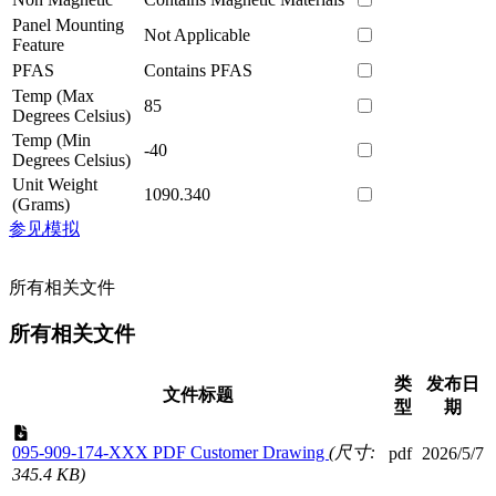
Panel Mounting
Not Applicable
Feature
PFAS
Contains PFAS
Temp (Max
85
Degrees Celsius)
Temp (Min
-40
Degrees Celsius)
Unit Weight
1090.340
(Grams)
参见模拟
所有相关文件
所有相关文件
类
发布日
文件标题
型
期
095-909-174-XXX PDF Customer Drawing
(尺寸:
pdf
2026/5/7
345.4 KB)