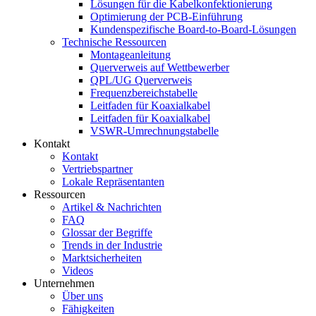
Lösungen für die Kabelkonfektionierung
Optimierung der PCB-Einführung
Kundenspezifische Board-to-Board-Lösungen
Technische Ressourcen
Montageanleitung
Querverweis auf Wettbewerber
QPL/UG Querverweis
Frequenzbereichstabelle
Leitfaden für Koaxialkabel
Leitfaden für Koaxialkabel
VSWR-Umrechnungstabelle
Kontakt
Kontakt
Vertriebspartner
Lokale Repräsentanten
Ressourcen
Artikel & Nachrichten
FAQ
Glossar der Begriffe
Trends in der Industrie
Marktsicherheiten
Videos
Unternehmen
Über uns
Fähigkeiten