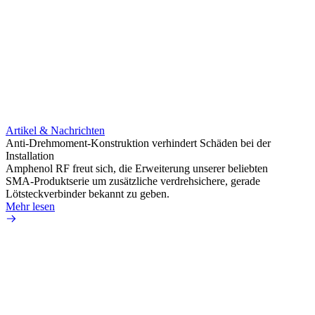
Artikel & Nachrichten
Artik
Anti-Drehmoment-Konstruktion verhindert Schäden bei der
Erweit
Installation
verlu
Amphenol RF freut sich, die Erweiterung unserer beliebten
Amphe
SMA-Produktserie um zusätzliche verdrehsichere, gerade
Produ
Lötsteckverbinder bekannt zu geben.
die fü
Mehr lesen
Mehr 