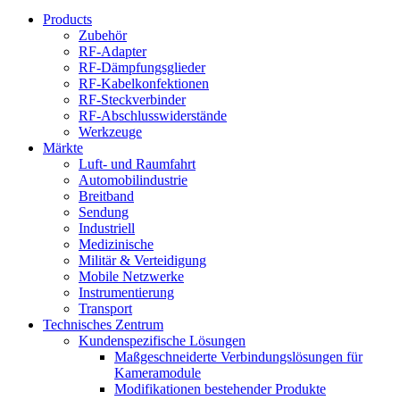
Products
Zubehör
RF-Adapter
RF-Dämpfungsglieder
RF-Kabelkonfektionen
RF-Steckverbinder
RF-Abschlusswiderstände
Werkzeuge
Märkte
Luft- und Raumfahrt
Automobilindustrie
Breitband
Sendung
Industriell
Medizinische
Militär & Verteidigung
Mobile Netzwerke
Instrumentierung
Transport
Technisches Zentrum
Kundenspezifische Lösungen
Maßgeschneiderte Verbindungslösungen für
Kameramodule
Modifikationen bestehender Produkte