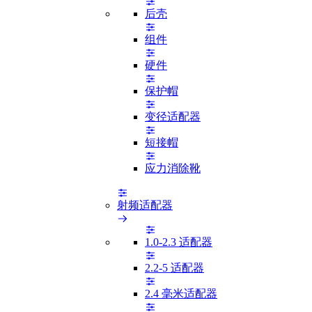
后壳
组件
硬件
保护帽
变径适配器
短接帽
应力消除靴
射频适配器
1.0-2.3 适配器
2.2-5 适配器
2.4 毫米适配器