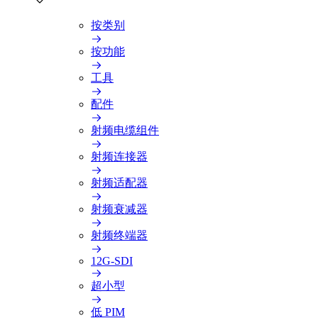
按类别
按功能
工具
配件
射频电缆组件
射频连接器
射频适配器
射频衰减器
射频终端器
12G-SDI
超小型
低 PIM