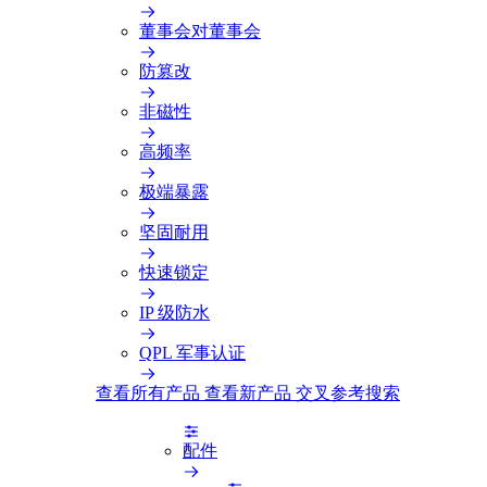
董事会对董事会
防篡改
非磁性
高频率
极端暴露
坚固耐用
快速锁定
IP 级防水
QPL 军事认证
查看所有产品
查看新产品
交叉参考搜索
配件