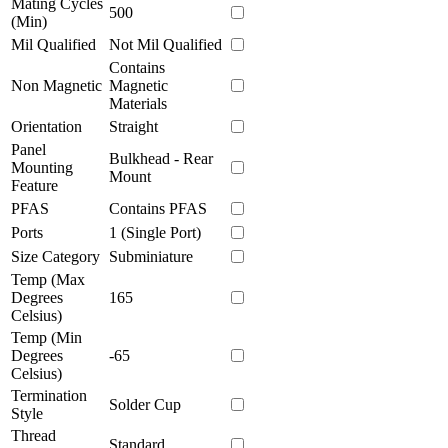
Mating Cycles
500
(Min)
Mil Qualified
Not Mil Qualified
Contains
Non Magnetic
Magnetic
Materials
Orientation
Straight
Panel
Bulkhead - Rear
Mounting
Mount
Feature
PFAS
Contains PFAS
Ports
1 (Single Port)
Size Category
Subminiature
Temp (Max
Degrees
165
Celsius)
Temp (Min
Degrees
-65
Celsius)
Termination
Solder Cup
Style
Thread
Standard