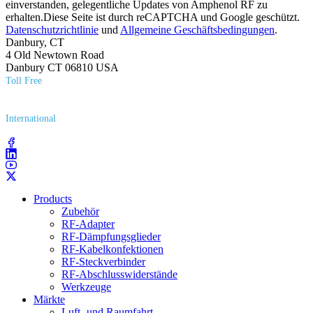
einverstanden, gelegentliche Updates von Amphenol RF zu
erhalten.Diese Seite ist durch reCAPTCHA und Google geschützt.
Datenschutzrichtlinie
und
Allgemeine Geschäftsbedingungen
.
Danbury, CT
4 Old Newtown Road
Danbury CT 06810 USA
Toll Free
(800) 627​-7100
International
(203) 743​-9272
Products
Zubehör
RF-Adapter
RF-Dämpfungsglieder
RF-Kabelkonfektionen
RF-Steckverbinder
RF-Abschlusswiderstände
Werkzeuge
Märkte
Luft- und Raumfahrt