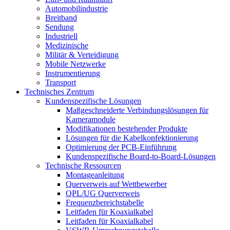
Automobilindustrie
Breitband
Sendung
Industriell
Medizinische
Militär & Verteidigung
Mobile Netzwerke
Instrumentierung
Transport
Technisches Zentrum
Kundenspezifische Lösungen
Maßgeschneiderte Verbindungslösungen für
Kameramodule
Modifikationen bestehender Produkte
Lösungen für die Kabelkonfektionierung
Optimierung der PCB-Einführung
Kundenspezifische Board-to-Board-Lösungen
Technische Ressourcen
Montageanleitung
Querverweis auf Wettbewerber
QPL/UG Querverweis
Frequenzbereichstabelle
Leitfaden für Koaxialkabel
Leitfaden für Koaxialkabel