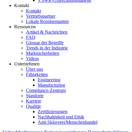
VSWR-Umrechnungstabelle
Kontakt
Kontakt
Vertriebspartner
Lokale Repräsentanten
Ressourcen
Artikel & Nachrichten
FAQ
Glossar der Begriffe
Trends in der Industrie
Marktsicherheiten
Videos
Unternehmen
Über uns
Fähigkeiten
Engineering
Manufacturing
Compliance-Zentrum
Standorte
Karriere
Qualität
Zertifizierungen
Nachhaltigkeit und Ethik
Anti-Sklaverei/Menschenhandel