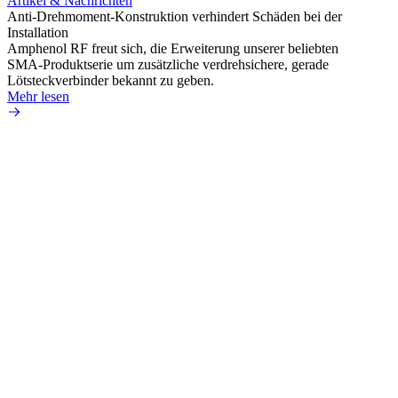
Artikel & Nachrichten
Artik
Anti-Drehmoment-Konstruktion verhindert Schäden bei der
Erweit
Installation
verlu
Amphenol RF freut sich, die Erweiterung unserer beliebten
Amphe
SMA-Produktserie um zusätzliche verdrehsichere, gerade
Produ
Lötsteckverbinder bekannt zu geben.
die fü
Mehr lesen
Mehr 