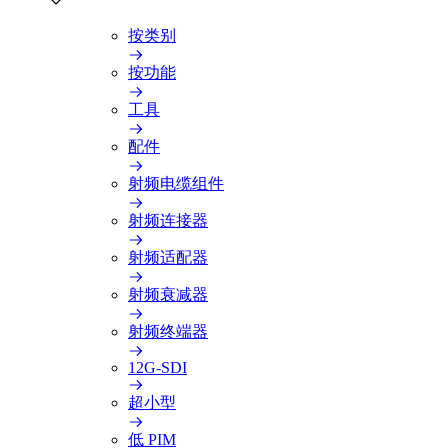
按类别
按功能
工具
配件
射频电缆组件
射频连接器
射频适配器
射频衰减器
射频终端器
12G-SDI
超小型
低 PIM