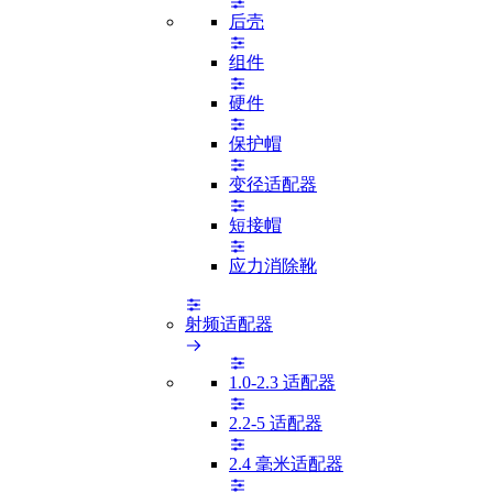
后壳
组件
硬件
保护帽
变径适配器
短接帽
应力消除靴
射频适配器
1.0-2.3 适配器
2.2-5 适配器
2.4 毫米适配器