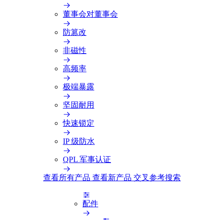
董事会对董事会
防篡改
非磁性
高频率
极端暴露
坚固耐用
快速锁定
IP 级防水
QPL 军事认证
查看所有产品
查看新产品
交叉参考搜索
配件