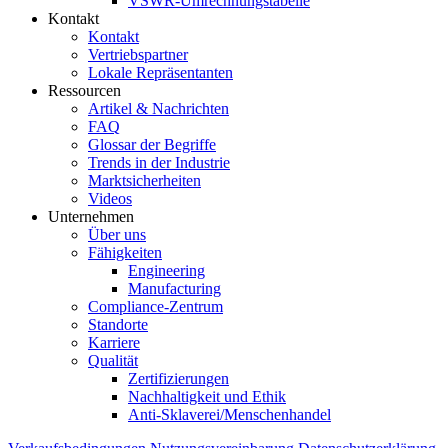
VSWR-Umrechnungstabelle
Kontakt
Kontakt
Vertriebspartner
Lokale Repräsentanten
Ressourcen
Artikel & Nachrichten
FAQ
Glossar der Begriffe
Trends in der Industrie
Marktsicherheiten
Videos
Unternehmen
Über uns
Fähigkeiten
Engineering
Manufacturing
Compliance-Zentrum
Standorte
Karriere
Qualität
Zertifizierungen
Nachhaltigkeit und Ethik
Anti-Sklaverei/Menschenhandel