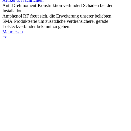
Artikel & Nachrichten
Artik
Anti-Drehmoment-Konstruktion verhindert Schäden bei der
Erweit
Installation
verlu
Amphenol RF freut sich, die Erweiterung unserer beliebten
Amphe
SMA-Produktserie um zusätzliche verdrehsichere, gerade
Produ
Lötsteckverbinder bekannt zu geben.
die fü
Mehr lesen
Mehr 