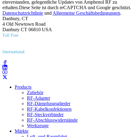
einverstanden, gelegentliche Updates von Amphenol RF zu
erhalten.Diese Seite ist durch reCAPTCHA und Google geschützt.
Datenschutzrichtlinie
und
Allgemeine Geschäftsbedingungen
.
Danbury, CT
4 Old Newtown Road
Danbury CT 06810 USA
Toll Free
(800) 627​-7100
International
(203) 743​-9272
Products
Zubehör
RF-Adapter
RF-Dämpfungsglieder
RF-Kabelkonfektionen
RF-Steckverbinder
RF-Abschlusswiderstände
Werkzeuge
Märkte
Luft- und Raumfahrt