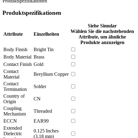
Produktspezifikationen
Produktspezifikationen
Siehe Simular
Wählen Sie die nachstehenden
Attribute
Einzelheiten
Attribute, um ähnliche
Produkte anzuzeigen
Body Finish
Bright Tin
Body Material
Brass
Contact Finish
Gold
Contact
Beryllium Copper
Material
Contact
Solder
Termination
Country of
CN
Origin
Coupling
Threaded
Mechanism
ECCN
EAR99
Extended
0.125 Inches
Dielectric
(3.18 mm)