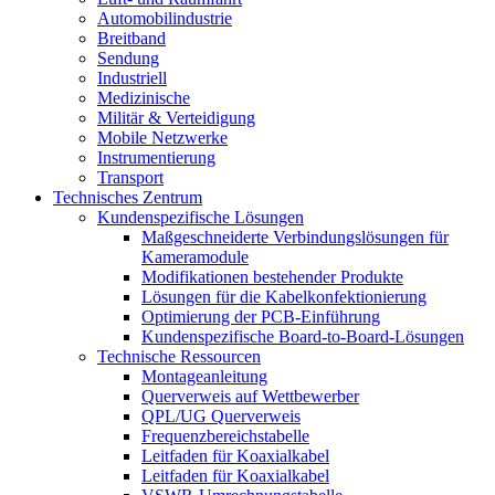
Automobilindustrie
Breitband
Sendung
Industriell
Medizinische
Militär & Verteidigung
Mobile Netzwerke
Instrumentierung
Transport
Technisches Zentrum
Kundenspezifische Lösungen
Maßgeschneiderte Verbindungslösungen für
Kameramodule
Modifikationen bestehender Produkte
Lösungen für die Kabelkonfektionierung
Optimierung der PCB-Einführung
Kundenspezifische Board-to-Board-Lösungen
Technische Ressourcen
Montageanleitung
Querverweis auf Wettbewerber
QPL/UG Querverweis
Frequenzbereichstabelle
Leitfaden für Koaxialkabel
Leitfaden für Koaxialkabel