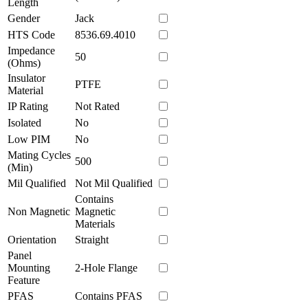
Length
Gender
Jack
HTS Code
8536.69.4010
Impedance
50
(Ohms)
Insulator
PTFE
Material
IP Rating
Not Rated
Isolated
No
Low PIM
No
Mating Cycles
500
(Min)
Mil Qualified
Not Mil Qualified
Contains
Non Magnetic
Magnetic
Materials
Orientation
Straight
Panel
Mounting
2-Hole Flange
Feature
PFAS
Contains PFAS