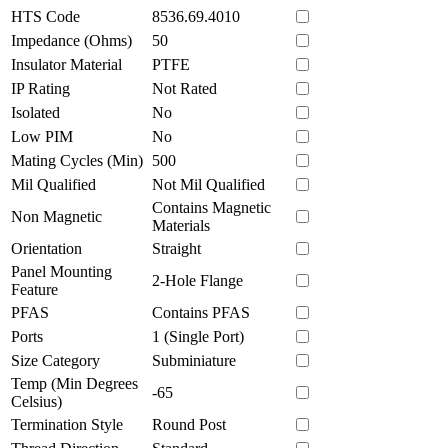
HTS Code
8536.69.4010
Impedance (Ohms)
50
Insulator Material
PTFE
IP Rating
Not Rated
Isolated
No
Low PIM
No
Mating Cycles (Min)
500
Mil Qualified
Not Mil Qualified
Contains Magnetic
Non Magnetic
Materials
Orientation
Straight
Panel Mounting
2-Hole Flange
Feature
PFAS
Contains PFAS
Ports
1 (Single Port)
Size Category
Subminiature
Temp (Min Degrees
-65
Celsius)
Termination Style
Round Post