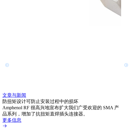
文章与新闻
文章
防扭矩设计可防止安装过程中的损坏
利用
Amphenol RF 很高兴地宣布扩大我们广受欢迎的 SMA 产
Amp
品系列，增加了抗扭矩直焊插头连接器。
专为低
更多信息
更多