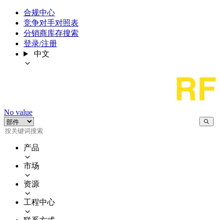
合规中心
竞争对手对照表
分销商库存搜索
登录/注册
中文
No value
产品
市场
资源
工程中心