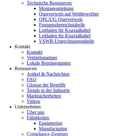
Technische Ressourcen
Montageanleitung
Querverweis auf Wettbewerber
QPL/UG Querverweis
Frequenzbereichstabelle
Leitfaden für Koaxialkabel
Leitfaden für Koaxialkabel
VSWR-Umrechnungstabelle
Kontakt
Kontakt
Vertriebspartner
Lokale Repräsentanten
Ressourcen
Artikel & Nachrichten
FAQ
Glossar der Begriffe
Trends in der Industrie
Marktsicherheiten
Videos
Unternehmen
Über uns
Fähigkeiten
Engineering
Manufacturing
Compliance-Zentrum