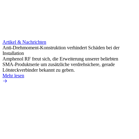
Artikel & Nachrichten
Artik
Anti-Drehmoment-Konstruktion verhindert Schäden bei der
Erweit
Installation
verlu
Amphenol RF freut sich, die Erweiterung unserer beliebten
Amphe
SMA-Produktserie um zusätzliche verdrehsichere, gerade
Produ
Lötsteckverbinder bekannt zu geben.
die fü
Mehr lesen
Mehr 