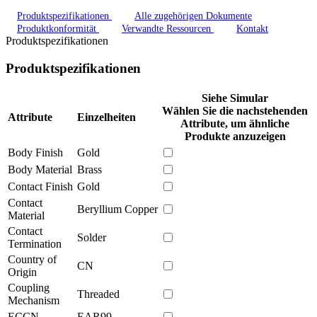
Produktspezifikationen
Alle zugehörigen Dokumente
Produktkonformität
Verwandte Ressourcen
Kontakt
Produktspezifikationen
Produktspezifikationen
Siehe Simular
Wählen Sie die nachstehenden
Attribute
Einzelheiten
Attribute, um ähnliche
Produkte anzuzeigen
Body Finish
Gold
Body Material
Brass
Contact Finish
Gold
Contact
Beryllium Copper
Material
Contact
Solder
Termination
Country of
CN
Origin
Coupling
Threaded
Mechanism
ECCN
EAR99