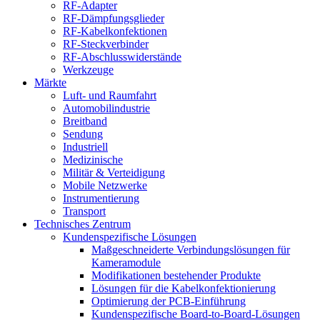
RF-Adapter
RF-Dämpfungsglieder
RF-Kabelkonfektionen
RF-Steckverbinder
RF-Abschlusswiderstände
Werkzeuge
Märkte
Luft- und Raumfahrt
Automobilindustrie
Breitband
Sendung
Industriell
Medizinische
Militär & Verteidigung
Mobile Netzwerke
Instrumentierung
Transport
Technisches Zentrum
Kundenspezifische Lösungen
Maßgeschneiderte Verbindungslösungen für
Kameramodule
Modifikationen bestehender Produkte
Lösungen für die Kabelkonfektionierung
Optimierung der PCB-Einführung
Kundenspezifische Board-to-Board-Lösungen