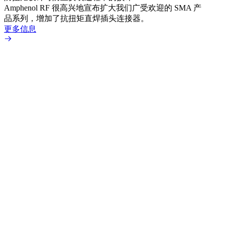
Amphenol RF 很高兴地宣布扩大我们广受欢迎的 SMA 产
Amp
品系列，增加了抗扭矩直焊插头连接器。
专为低
更多信息
更多