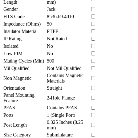
Length
mm)
Gender
Jack
HTS Code
8536.69.4010
Impedance (Ohms)
50
Insulator Material
PTFE
IP Rating
Not Rated
Isolated
No
Low PIM
No
Mating Cycles (Min)
500
Mil Qualified
Not Mil Qualified
Contains Magnetic
Non Magnetic
Materials
Orientation
Straight
Panel Mounting
2-Hole Flange
Feature
PFAS
Contains PFAS
Ports
1 (Single Port)
0.325 Inches (8.25
Post Length
mm)
Size Category
Subminiature