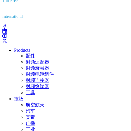
Toll Free
(800) 627-7100
International
(203) 743-9272
Products
配件
射频适配器
射频衰减器
射频电缆组件
射频连接器
射频终端器
工具
市场
航空航天
汽车
宽带
广播
工业