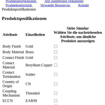
Produktspezifikationen
Alle zugehörigen Dokumente
Produktkonformität
Verwandte Ressourcen
Kontakt
Produktspezifikationen
Produktspezifikationen
Siehe Simular
Wählen Sie die nachstehenden
Attribute
Einzelheiten
Attribute, um ähnliche
Produkte anzuzeigen
Body Finish
Gold
Body Material
Brass
Contact Finish
Gold
Contact
Beryllium Copper
Material
Contact
Solder
Termination
Country of
CN
Origin
Coupling
Threaded
Mechanism
ECCN
EAR99