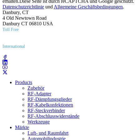
erhalten.Diese Seite ist durch reCAPTCHA und Google geschützt.
Datenschutzrichtlinie
und
Allgemeine Geschäftsbedingungen
.
Danbury, CT
4 Old Newtown Road
Danbury CT 06810 USA
Toll Free
(800) 627​-7100
International
(203) 743​-9272
Products
Zubehör
RF-Adapter
RF-Dämpfungsglieder
RF-Kabelkonfektionen
RF-Steckverbinder
RF-Abschlusswiderstände
Werkzeuge
Märkte
Luft- und Raumfahrt
Automobilindustrie