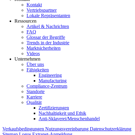
Kontakt
Vertriebspartner
Lokale Repräsentanten
Ressourcen
Artikel & Nachrichten
FAQ
Glossar der Begriffe
Trends in der Industrie
Marktsicherheiten
Videos
Unternehmen
Über uns
Fähigkeiten
Engineering
Manufacturing
Compliance-Zentrum
Standorte
Karriere
Qualität
Zertifizierungen
Nachhaltigkeit und Ethik
Anti-Sklaverei/Menschenhandel
Verkaufsbedingungen
Nutzungsvereinbarung
Datenschutzerklärung
Sitemap
Logos
Extranet-Anmeldung