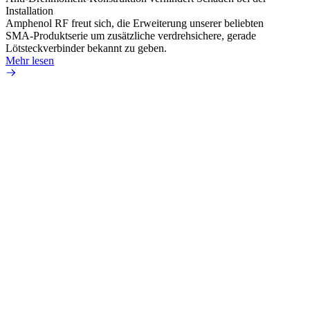
Installation
verlu
Amphenol RF freut sich, die Erweiterung unserer beliebten
Amphe
SMA-Produktserie um zusätzliche verdrehsichere, gerade
Produ
Lötsteckverbinder bekannt zu geben.
die fü
Mehr lesen
Mehr 