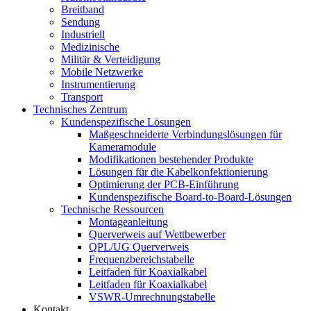
Breitband
Sendung
Industriell
Medizinische
Militär & Verteidigung
Mobile Netzwerke
Instrumentierung
Transport
Technisches Zentrum
Kundenspezifische Lösungen
Maßgeschneiderte Verbindungslösungen für
Kameramodule
Modifikationen bestehender Produkte
Lösungen für die Kabelkonfektionierung
Optimierung der PCB-Einführung
Kundenspezifische Board-to-Board-Lösungen
Technische Ressourcen
Montageanleitung
Querverweis auf Wettbewerber
QPL/UG Querverweis
Frequenzbereichstabelle
Leitfaden für Koaxialkabel
Leitfaden für Koaxialkabel
VSWR-Umrechnungstabelle
Kontakt